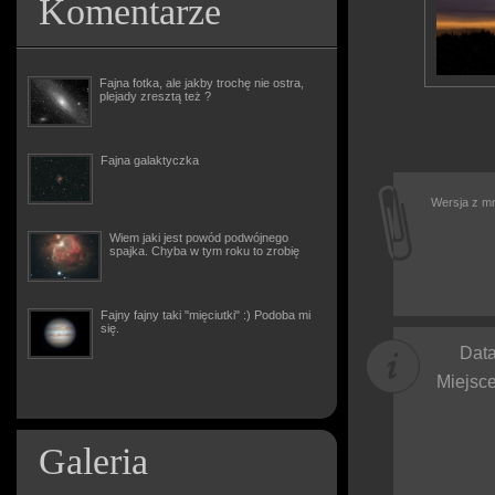
Komentarze
Fajna fotka, ale jakby trochę nie ostra,
plejady zresztą też ?
Fajna galaktyczka
Wersja z mn
Wiem jaki jest powód podwójnego
spajka. Chyba w tym roku to zrobię
Fajny fajny taki "mięciutki" :) Podoba mi
się.
Data
Miejsce
Galeria