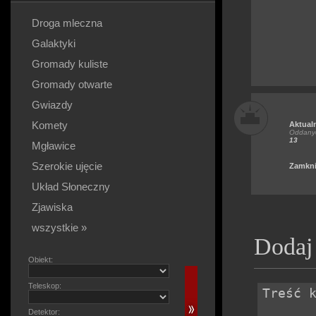
Droga mleczna
Galaktyki
Gromady kuliste
Gromady otwarte
Gwiazdy
Komety
Aktual
Oddanyc
13
Mgławice
Szerokie ujęcie
Zamkni
Układ Słoneczny
Zjawiska
wszystkie »
Dodaj
Obiekt:
Teleskop:
Detektor: