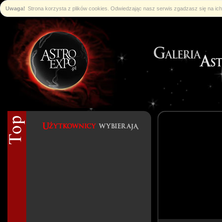
Uwaga!
Strona korzysta z plików cookies. Odwiedzając nasz serwis zgadzasz się na i