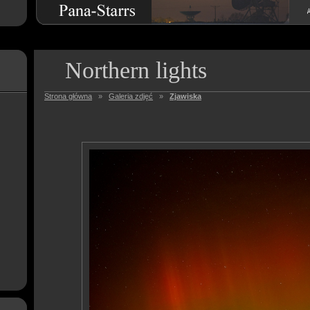
Northern lights
Strona główna
»
Galeria zdjęć
»
Zjawiska