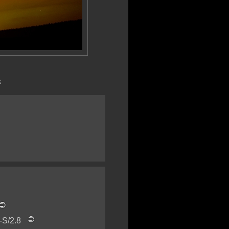
e
F-S/2.8