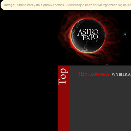
Uwaga!
Strona korzysta z plików cookies. Odwiedzając nasz serwis zgadzasz się na i