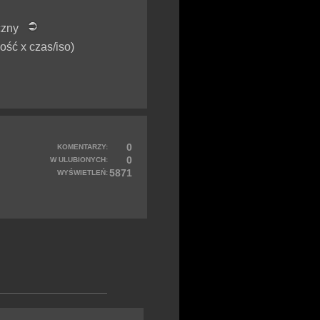
iczny
lość x czas/iso)
0
KOMENTARZY:
0
W ULUBIONYCH:
5871
WYŚWIETLEŃ: