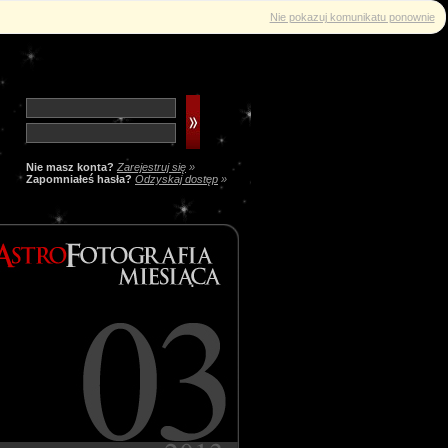
Nie pokazuj komunikatu ponownie
Nie masz konta?
Zarejestruj się
»
Zapomniałeś hasła?
Odzyskaj dostęp
»