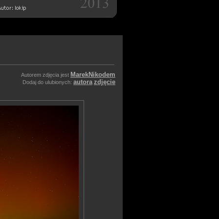
MarekNikodem
Autorem zdjęcia jest
autora
zdjęcie
Dodaj do ulubionych: