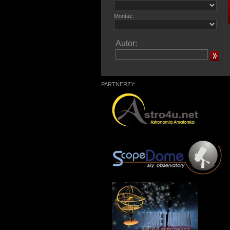
Montaż:
Autor:
PARTNERZY: