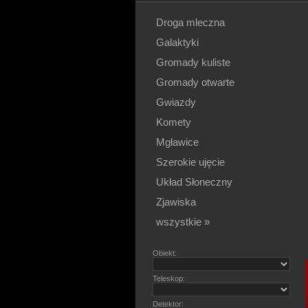
Droga mleczna
Galaktyki
Gromady kuliste
Gromady otwarte
Gwiazdy
Komety
Mgławice
Szerokie ujęcie
Układ Słoneczny
Zjawiska
wszystkie »
Obiekt:
Teleskop:
Detektor: