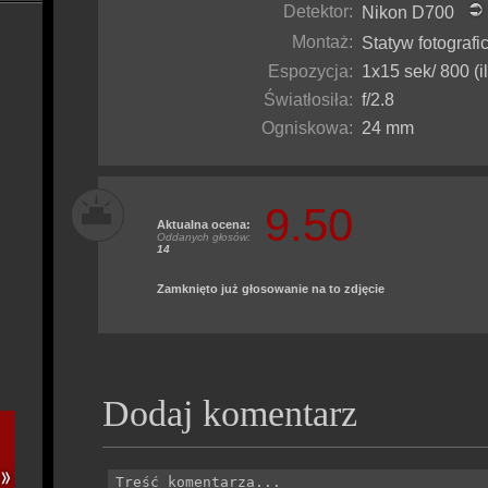
Detektor:
Nikon D700
Montaż:
Statyw fotograf
Espozycja:
1x15 sek/ 800 (i
Światłosiła:
f/2.8
Ogniskowa:
24 mm
9.50
Aktualna ocena:
Oddanych głosów:
14
Zamknięto już głosowanie na to zdjęcie
Dodaj komentarz