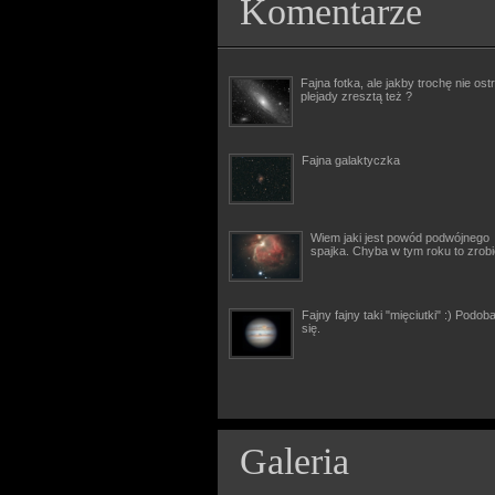
Komentarze
Fajna fotka, ale jakby trochę nie ostr
plejady zresztą też ?
Fajna galaktyczka
Wiem jaki jest powód podwójnego
spajka. Chyba w tym roku to zrob
Fajny fajny taki "mięciutki" :) Podob
się.
Galeria