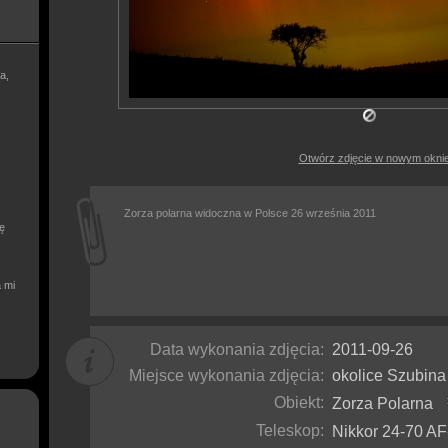
a,
Otwórz zdjęcie w nowym okni
Zorza polarna widoczna w Polsce 26 września 2011
ię
a mi
Data wykonania zdjęcia:
2011-09-26
Miejsce wykonania zdjęcia:
okolice Szubina
Obiekt:
Zorza Polarna
Teleskop:
Nikkor 24-70 A