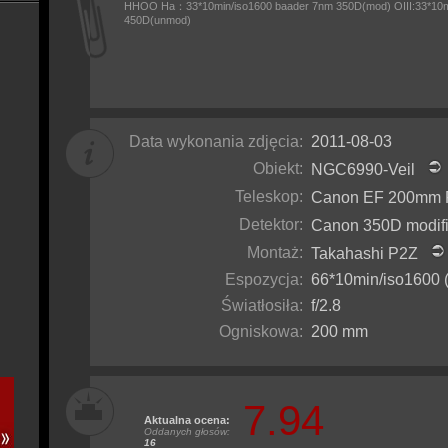
HHOO Ha：33*10min/iso1600 baader 7nm 350D(mod) OIII:33*10m
450D(unmod)
Data wykonania zdjęcia:
2011-08-03
Obiekt:
NGC6990-Veil
Teleskop:
Canon EF 200mm 
Detektor:
Canon 350D modi
Montaż:
Takahashi P2Z
Espozycja:
66*10min/iso1600 (i
Światłosiła:
f/2.8
Ogniskowa:
200 mm
7.94
Aktualna ocena:
Oddanych głosów:
16