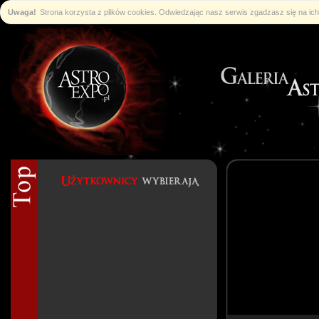
Uwaga!
Strona korzysta z plików cookies. Odwiedzając nasz serwis zgadzasz się na i