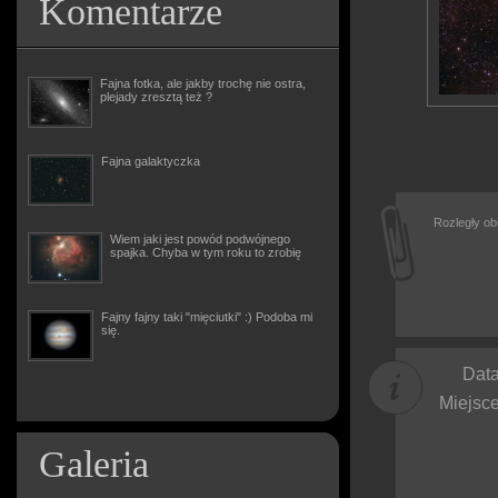
Komentarze
Fajna fotka, ale jakby trochę nie ostra,
plejady zresztą też ?
Fajna galaktyczka
Rozległy ob
Wiem jaki jest powód podwójnego
spajka. Chyba w tym roku to zrobię
Fajny fajny taki "mięciutki" :) Podoba mi
się.
Data
Miejsce
Galeria