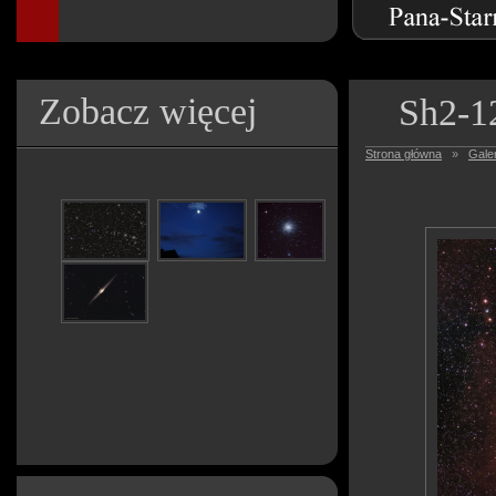
Zobacz więcej
Sh2-1
Strona główna
»
Galer