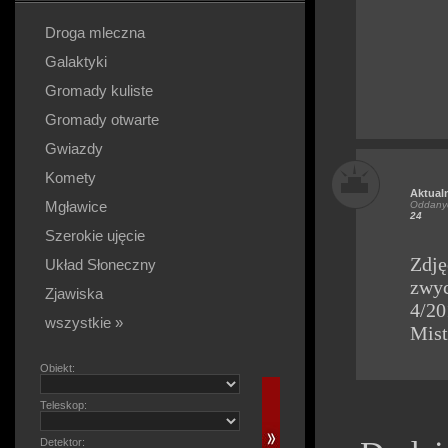
Droga mleczna
Galaktyki
Gromady kuliste
Gromady otwarte
Gwiazdy
Komety
Aktual
Mgławice
Oddanyc
24
Szerokie ujęcie
Zdję
Układ Słoneczny
zwyc
Zjawiska
4/20
wszystkie »
Mis
Obiekt:
Teleskop:
Detektor: