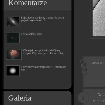
Komentarze
Fajna fotka, ale jakby trochę nie ostra,
plejady zresztą też ?
Fajna galaktyczka
Wiem jaki jest powód podwójnego
spajka. Chyba w tym roku to zrobię
Słońce w H-
Fajny fajny taki "mięciutki" :) Podoba mi
się.
Data
Galeria
Miejsce