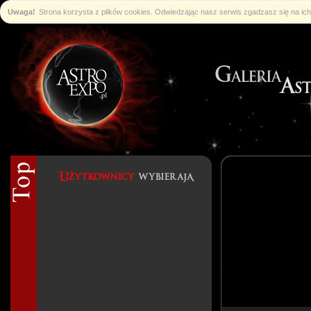
Uwaga!
Strona korzysta z plików cookies. Odwiedzając nasz serwis zgadzasz się na i