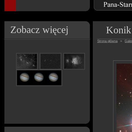
Zobacz więcej
Konik
Strona główna
»
Galer