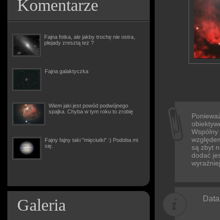
Komentarze
Fajna fotka, ale jakby trochę nie ostra,
plejady zresztą też ?
Fajna galaktyczka
Wiem jaki jest powód podwójnego
spajka. Chyba w tym roku to zrobię
Ponieważ
obiektyw
Wspólny f
względem 
Fajny fajny taki "mięciutki" :) Podoba mi
się.
są zbyt n
dodać jes
wyraźnie
Data
Galeria