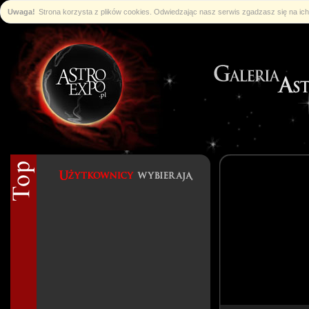
Uwaga!
Strona korzysta z plików cookies. Odwiedzając nasz serwis zgadzasz się na i