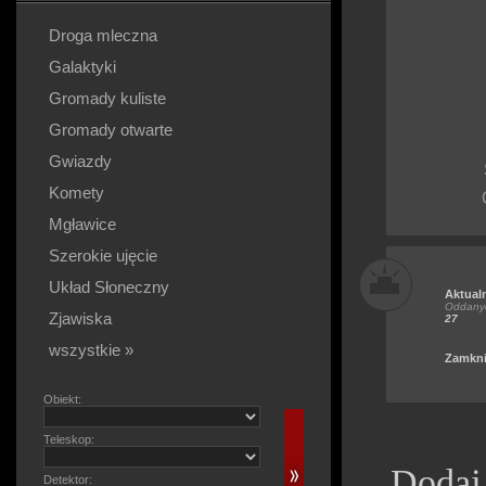
Droga mleczna
Galaktyki
Gromady kuliste
Gromady otwarte
Gwiazdy
Komety
Mgławice
Szerokie ujęcie
Układ Słoneczny
Aktual
Oddanyc
Zjawiska
27
wszystkie »
Zamkni
Obiekt:
Teleskop:
Dodaj
Detektor: