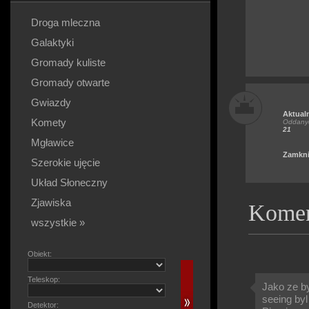
Droga mleczna
Galaktyki
Gromady kuliste
Gromady otwarte
Gwiazdy
Aktual
Komety
Oddanyc
21
Mgławice
Zamkni
Szerokie ujęcie
Układ Słoneczny
Zjawiska
Komen
wszystkie »
Obiekt:
Teleskop:
Jako ze b
seeing byl
Detektor: