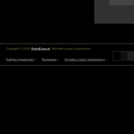
Copyright © 2008
AstroExpo.pl
. Wszelkie prawa zastrzeżone.
Polityka prywatności
»
Regulamin
»
Kontakt z nami / moderatorzy
»