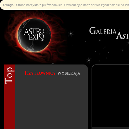
Uwaga!
Strona korzysta z plików cookies. Odwiedzając nasz serwis zgadzasz się na i