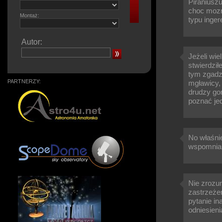
Piraniuszu
choc mozna
Montaż:
typu inger
Autor:
Jeżeli wie
stwierdził
tym zgadz
PARTNERZY:
mgławicy, 
drudzy gor
poznać jed
No właśnie
wspomnian
Nie zrozum
zastrzeże
pytanie in
odniesien