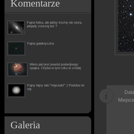
Komentarze
Fajna fotka, ale jakby trochę nie ostra,
plejady zresztą też ?
Fajna galaktyczka
Wiem jaki jest powód podwójnego
spajka. Chyba w tym roku to zrobię
Fajny fajny taki "mięciutki" :) Podoba mi
się.
Data
Miejsce
Galeria