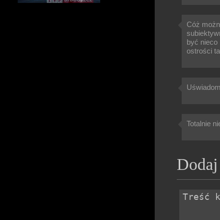
Cóż można
subiektywn
być nieco 
ostrości t
Uświadom m
Totalnie ni
Dodaj