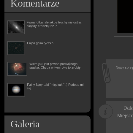
Komentarze
Fajna fotka, ale jakby trochę nie ostra,
plejady zresztą też ?
Fajna galaktyczka
Wiem jaki jest powód podwójnego
spajka. Chyba w tym roku to zrobię
Nowy sprzęt
Fajny fajny taki "mięciutki" :) Podoba mi
się.
Data
Miejsce
Galeria