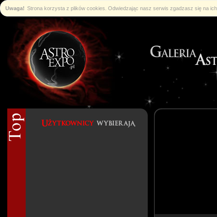
Uwaga!
Strona korzysta z plików cookies. Odwiedzając nasz serwis zgadzasz się na i