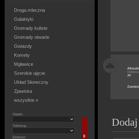
Droga mleczna
Galaktyki
Gromady kuliste
Gromady otwarte
Gwiazdy
Komety
Mgławice
Aktual
Oddanyc
Szerokie ujęcie
36
Układ Słoneczny
Zamkni
Zjawiska
wszystkie »
Obiekt:
Dodaj
Teleskop:
Detektor: