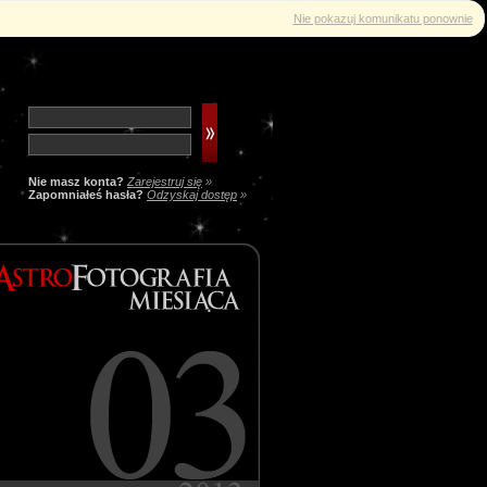
Nie pokazuj komunikatu ponownie
Nie masz konta?
Zarejestruj się
»
Zapomniałeś hasła?
Odzyskaj dostęp
»