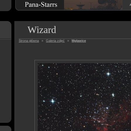
Wizard
Strona główna
»
Galeria zdjęć
»
Mgławice