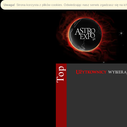
Uwaga!
Strona korzysta z plików cookies. Odwiedzając nasz serwis zgadzasz się na i