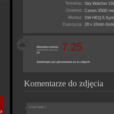
Teleskop:
Sky Watcher 1
Detektor:
Canon 350D mo
Montaż:
SW HEQ-5 Syn
Espozycja:
28 x 10min (iloś
7.25
Aktualna ocena:
Oddanych głosów:
24
Zamknięto już głosowanie na to zdjęcie
Komentarze do zdjęcia
Coraz lepiej :)