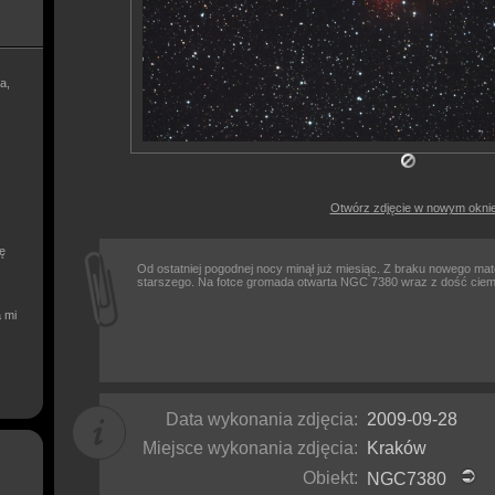
a,
Otwórz zdjęcie w nowym okni
ię
Od ostatniej pogodnej nocy minął już miesiąc. Z braku nowego mat
starszego. Na fotce gromada otwarta NGC 7380 wraz z dość ciem
a mi
Data wykonania zdjęcia:
2009-09-28
Miejsce wykonania zdjęcia:
Kraków
Obiekt:
NGC7380