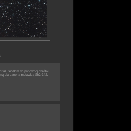
e
eriału siadłem do ponownej obróbki
ną dla canona mgławicą Sh2-142.