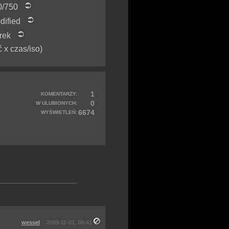
50/750
dified
trek
ć x czas/iso)
1
KOMENTARZY:
0
W ULUBIONYCH:
6674
WYŚWIETLEŃ:
wessel
2009-11-01, 08:41