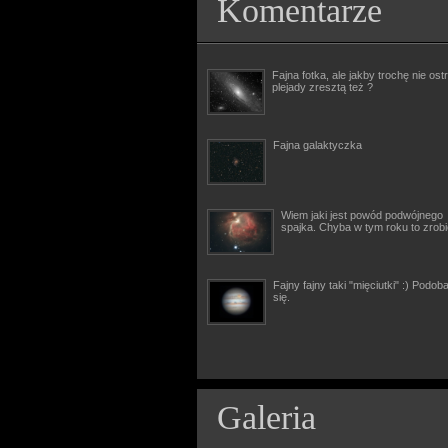
Komentarze
Fajna fotka, ale jakby trochę nie ostr
plejady zresztą też ?
Fajna galaktyczka
Wiem jaki jest powód podwójnego
spajka. Chyba w tym roku to zrob
Fajny fajny taki "mięciutki" :) Podob
się.
Galeria