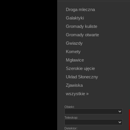
Droga mleczna
Galaktyki
Gromady kuliste
Gromady otwarte
Gwiazdy
Komety
Mgławice
Szerokie ujęcie
Układ Słoneczny
Zjawiska
wszystkie »
Obiekt:
Teleskop:
Detektor: