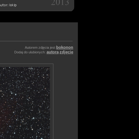
bokonon
Autorem zdjęcia jest
autora
zdjęcie
Dodaj do ulubionych: