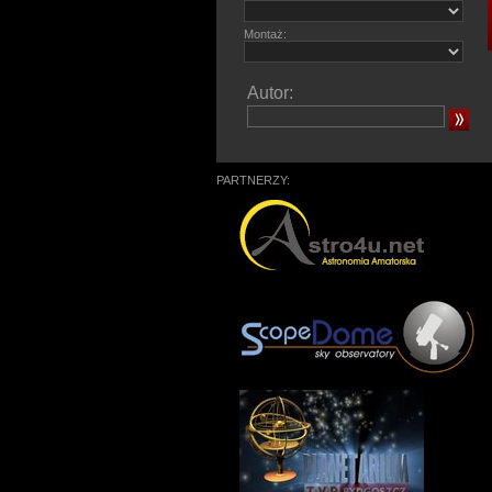
Montaż:
Autor:
PARTNERZY: