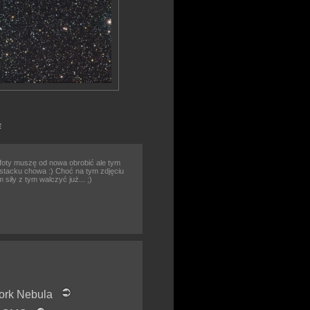
e
 foty muszę od nowa obrobić ale tym
i stacku chowa :) Choć na tym zdjęciu
siły z tym walczyć już... ;)
ork Nebula