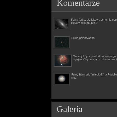
Komentarze
Fajna fotka, ale jakby trochę nie ostr
plejady zresztą też ?
Fajna galaktyczka
Wiem jaki jest powód podwójnego
spajka. Chyba w tym roku to zrob
Fajny fajny taki "mięciutki" :) Podob
się.
Galeria