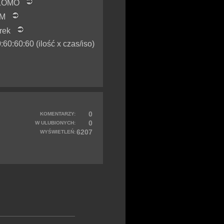
S LOMO
0XM
trek
0:60:60 (ilość x czas/iso)
0
KOMENTARZY:
0
W ULUBIONYCH:
6207
WYŚWIETLEŃ: