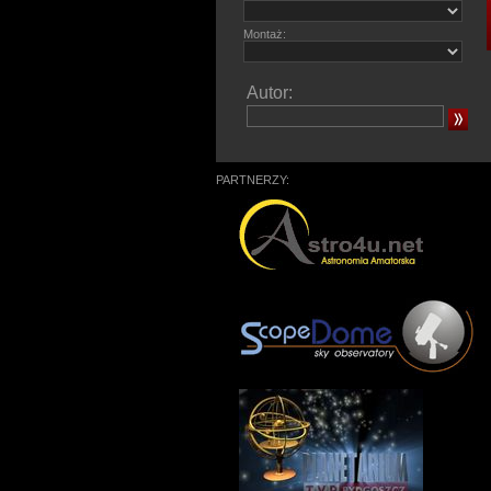
Montaż:
Autor:
PARTNERZY: