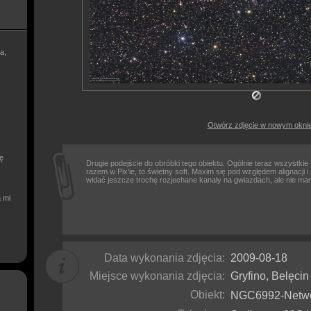
a,
Otwórz zdjęcie w nowym okni
ię
Drugie podejście do obróbki tego obiektu. Ogólnie teraz wszystkie
razem w Pix'ie, to świetny soft. Maxim się pod względem alignacji 
widać jeszcze trochę rozjechane kanały na gwiazdach, ale nie mam 
a mi
Data wykonania zdjęcia:
2009-08-18
Miejsce wykonania zdjęcia:
Gryfino, Belęcin
Obiekt:
NGC6992-Netw