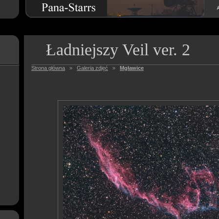
Ładniejszy Veil ver. 2
Strona główna
»
Galeria zdjęć
»
Mgławice