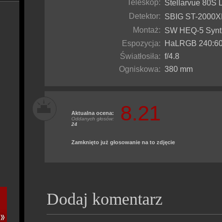
Teleskop:
Stellarvue 80
Detektor:
SBIG ST-200
Montaż:
SW HEQ-5 Syn
Espozycja:
HaLRGB 240:60:6
Światłosiła:
f/4.8
Ogniskowa:
380 mm
8.21
Aktualna ocena:
Oddanych głosów:
24
Zamknięto już głosowanie na to zdjęcie
Dodaj komentarz