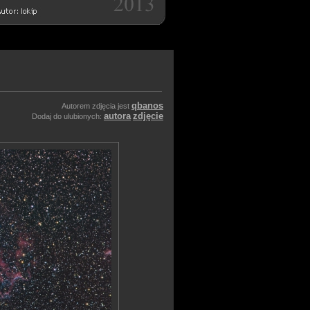
qbanos
Autorem zdjęcia jest
autora
zdjęcie
Dodaj do ulubionych: