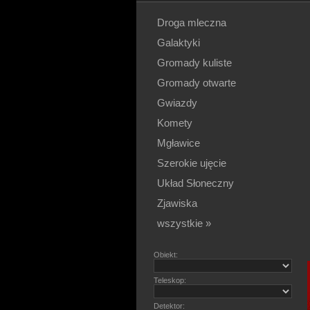
Droga mleczna
Galaktyki
Gromady kuliste
Gromady otwarte
Gwiazdy
Komety
Mgławice
Szerokie ujęcie
Układ Słoneczny
Zjawiska
wszystkie »
Obiekt:
Teleskop:
Detektor: