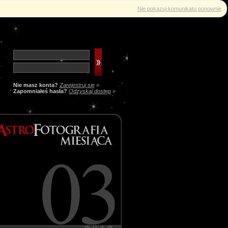
Nie pokazuj komunikatu ponownie
Nie masz konta?
Zarejestruj się
»
Zapomniałeś hasła?
Odzyskaj dostęp
»