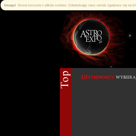
Uwaga!
Strona korzysta z plików cookies. Odwiedzając nasz serwis zgadzasz się na i