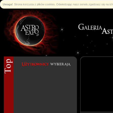
Uwaga!
Strona korzysta z plików cookies. Odwiedzając nasz serwis zgadzasz się na i