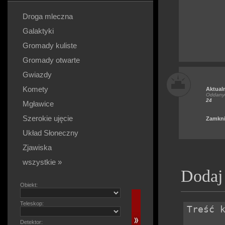
Droga mleczna
Galaktyki
Gromady kuliste
Gromady otwarte
Gwiazdy
Komety
Aktual
Oddanyc
24
Mgławice
Szerokie ujęcie
Zamkni
Układ Słoneczny
Zjawiska
wszystkie »
Dodaj
Obiekt:
Teleskop:
Detektor: