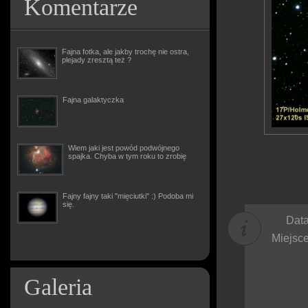
Komentarze
Fajna fotka, ale jakby trochę nie ostra,
plejady zresztą też ?
Fajna galaktyczka
Wiem jaki jest powód podwójnego
spajka. Chyba w tym roku to zrobię
Fajny fajny taki "mięciutki" :) Podoba mi
się.
Data
Miejsce
Galeria