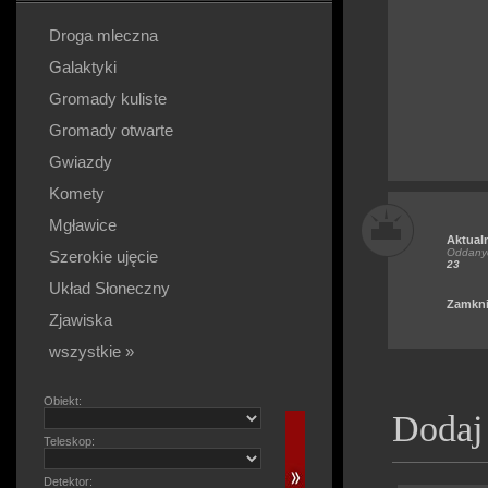
Droga mleczna
Galaktyki
Gromady kuliste
Gromady otwarte
Gwiazdy
Komety
Mgławice
Aktual
Oddanyc
Szerokie ujęcie
23
Układ Słoneczny
Zamkni
Zjawiska
wszystkie »
Obiekt:
Dodaj
Teleskop:
Detektor: