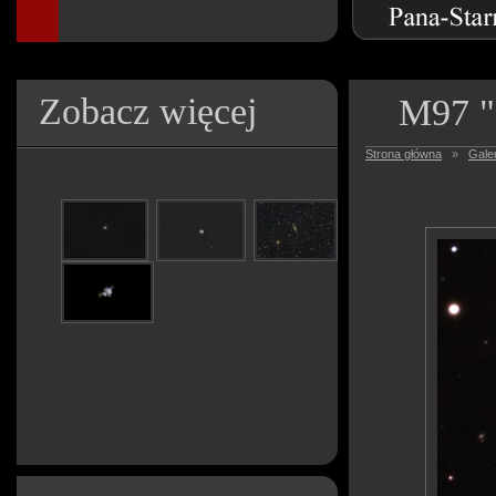
Zobacz więcej
M97 
Strona główna
»
Galer