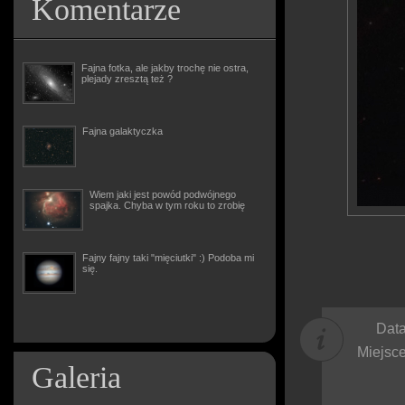
Komentarze
Fajna fotka, ale jakby trochę nie ostra,
plejady zresztą też ?
Fajna galaktyczka
Wiem jaki jest powód podwójnego
spajka. Chyba w tym roku to zrobię
Fajny fajny taki "mięciutki" :) Podoba mi
się.
Data
Miejsce
Galeria