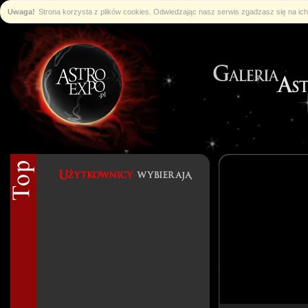
Uwaga!
Strona korzysta z plików cookies. Odwiedzając nasz serwis zgadzasz się na i