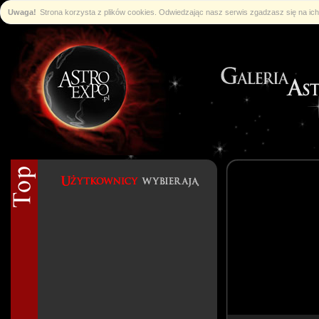
Uwaga!
Strona korzysta z plików cookies. Odwiedzając nasz serwis zgadzasz się na i