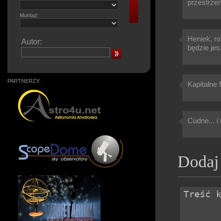
przestrzeń
Montaż:
Heniek, ro
Autor:
będzie jesz
PARTNERZY:
Kapitalne 
Cudne... i
Dodaj