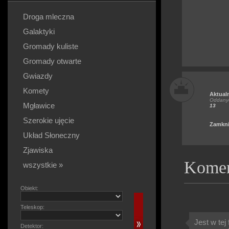
Droga mleczna
Galaktyki
Gromady kuliste
Gromady otwarte
Gwiazdy
Komety
Aktual
Oddanyc
Mgławice
13
Szerokie ujęcie
Zamkni
Układ Słoneczny
Zjawiska
Komen
wszystkie »
Obiekt:
Teleskop:
Jest w tej
Detektor: