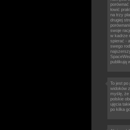
porównać 
łowić prak
na trzy p
drugiej st
porównani
swoje rac
w kadrze m
spierać - 
swego rod
najszersz
SpaceWeat
publikują 
To jest po
widoków z
myślę, że 
polskie ob
ujęcia ta
po kilka g