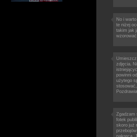
No i warto
te niżej o
takim jak 
wzorować
Umieszczaj
zdjęcia. N
istniejący
powinni od
użytego sp
stosować,
Pozdrawi
Zgadzam s
fotek pub
skoro już 
przebojów 
nakręca. 