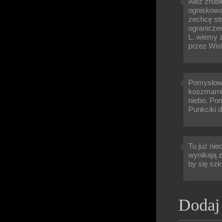
Ależ zrobi
ogniskową 
zechcę str
ograniczen
L. wiemy 
przez Wis
Pomysłowo 
koszmarnie
niebo. Po
Punkciki d
Tu już nie
wynikają z
by się szk
Dodaj