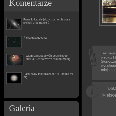
Komentarze
Fajna fotka, ale jakby trochę nie ostra,
plejady zresztą też ?
Fajna galaktyczka
Tak napr
Wiem jaki jest powód podwójnego
wzdłuż kt
spajka. Chyba w tym roku to zrobię
Słoneczne
wysokośc
miejscu 
Fajny fajny taki "mięciutki" :) Podoba mi
się.
Data
Miejsce
Galeria