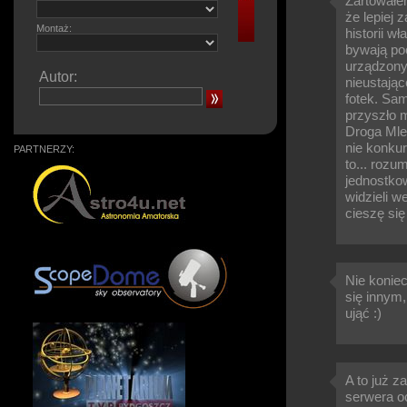
Żartowałem
że lepiej 
Montaż:
historii w
bywają poc
urządzony,
Autor:
nieustają
fotek. Sam
przyszło m
Droga Mlec
nie konkur
PARTNERZY:
to... rozu
jednostkow
widzieli w
cieszę się
Nie koniec
się innym,
ująć :)
A to już z
serwera oc