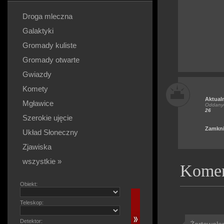
Droga mleczna
Galaktyki
Gromady kuliste
Gromady otwarte
Gwiazdy
Komety
Aktual
Mgławice
Oddanyc
26
Szerokie ujęcie
Zamkni
Układ Słoneczny
Zjawiska
wszystkie »
Komen
Obiekt:
Teleskop:
Detektor: