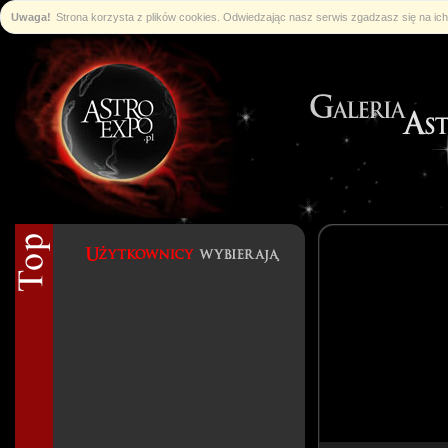
Uwaga!
Strona korzysta z plików cookies. Odwiedzając nasz serwis zgadzasz się na i