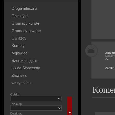
Droga mleczna
Galaktyki
Gromady kuliste
Gromady otwarte
Gwiazdy
Komety
Mgławice
Aktual
Oddanyc
30
Szerokie ujęcie
Układ Słoneczny
Zamkni
Zjawiska
wszystkie »
Komen
Obiekt:
Teleskop:
Detektor: