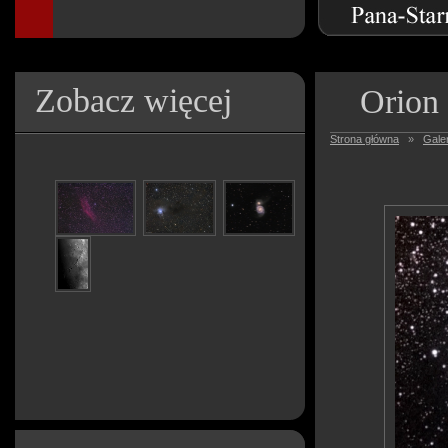
Zobacz więcej
Orion 
Strona główna
»
Galer