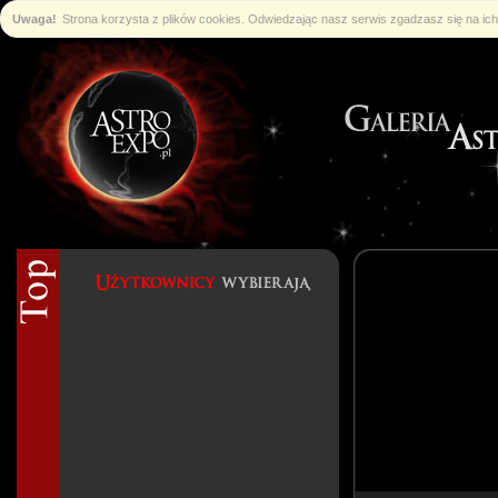
Uwaga!
Strona korzysta z plików cookies. Odwiedzając nasz serwis zgadzasz się na i