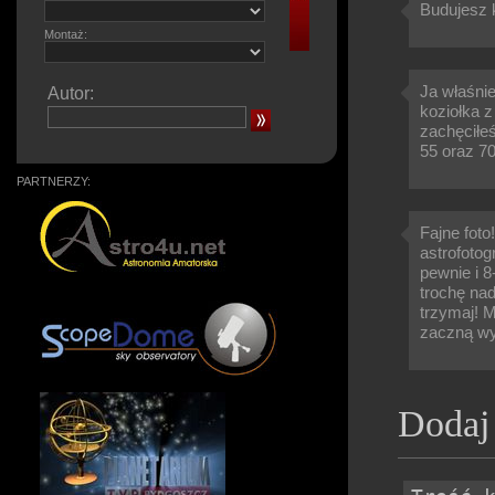
Budujesz 
Montaż:
Ja właśnie
Autor:
koziołka 
zachęciłe
55 oraz 7
PARTNERZY:
Fajne foto
astrofotog
pewnie i 8
trochę n
trzymaj! M
zaczną wy
Dodaj