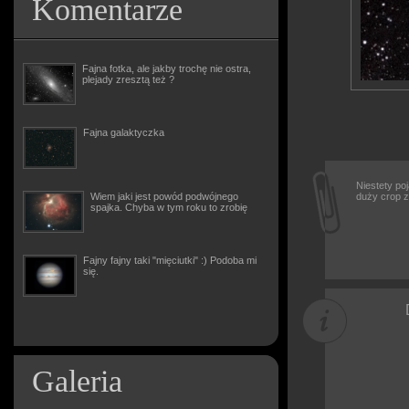
Komentarze
Fajna fotka, ale jakby trochę nie ostra,
plejady zresztą też ?
Fajna galaktyczka
Niestety poj
Wiem jaki jest powód podwójnego
duży crop 
spajka. Chyba w tym roku to zrobię
Fajny fajny taki "mięciutki" :) Podoba mi
się.
Galeria