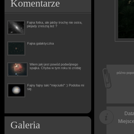
Komentarze
Fajna fotka, ale jakby trochę nie ostra,
plejady zresztą też ?
Fajna galaktyczka
Wiem jaki jest powód podwójnego
spajka. Chyba w tym roku to zrobię
późno popoł
Fajny fajny taki "mięciutki" :) Podoba mi
się.
Data
Miejsce
Galeria