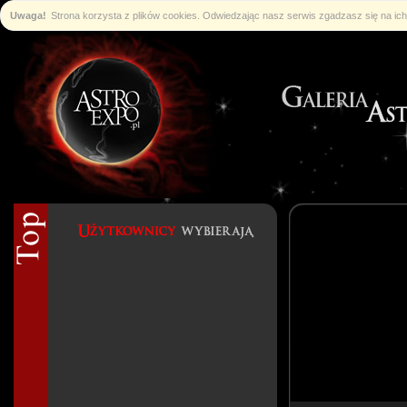
Uwaga!
Strona korzysta z plików cookies. Odwiedzając nasz serwis zgadzasz się na i