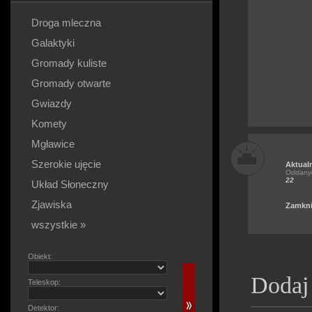
Droga mleczna
Galaktyki
Gromady kuliste
Gromady otwarte
Gwiazdy
Komety
Mgławice
Szerokie ujęcie
Aktual
Oddanyc
22
Układ Słoneczny
Zjawiska
Zamkni
wszystkie »
Obiekt:
Dodaj
Teleskop:
Detektor: