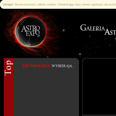
Uwaga!
Strona korzysta z plików cookies. Odwiedzając nasz serwis zgadzasz się na i