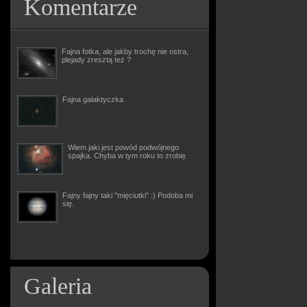
Komentarze
Fajna fotka, ale jakby trochę nie ostra,
plejady zresztą też ?
Fajna galaktyczka
Wiem jaki jest powód podwójnego
spajka. Chyba w tym roku to zrobię
Fajny fajny taki "mięciutki" :) Podoba mi
się.
Galeria