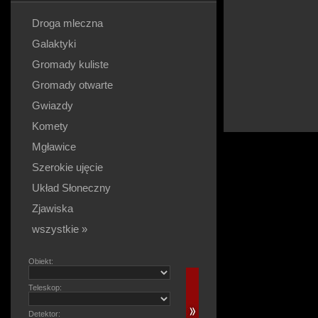
Droga mleczna
Galaktyki
Gromady kuliste
Gromady otwarte
Gwiazdy
Komety
Mgławice
Szerokie ujęcie
Układ Słoneczny
Zjawiska
wszystkie »
Obiekt:
Teleskop:
Detektor: