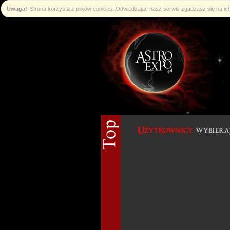
Uwaga!
Strona korzysta z plików cookies. Odwiedzając nasz serwis zgadzasz się na i