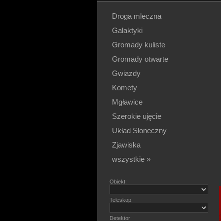
Droga mleczna
Galaktyki
Gromady kuliste
Gromady otwarte
Gwiazdy
Komety
Mgławice
Szerokie ujęcie
Układ Słoneczny
Zjawiska
wszystkie »
Obiekt:
Teleskop:
Detektor: