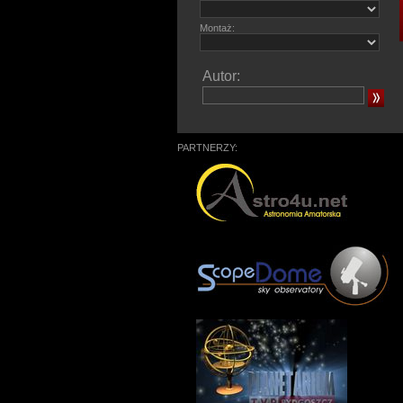
Montaż:
Autor:
PARTNERZY: