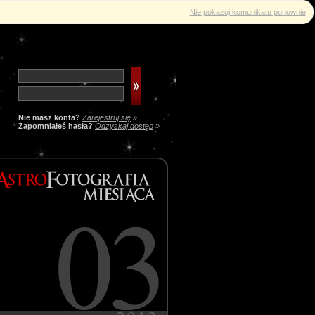
Nie pokazuj komunikatu ponownie
Nie masz konta?
Zarejestruj się
»
Zapomniałeś hasła?
Odzyskaj dostęp
»