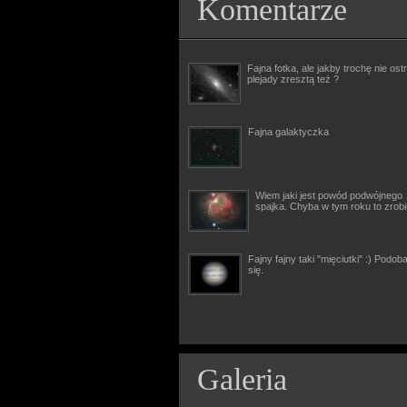
Komentarze
Fajna fotka, ale jakby trochę nie ostr
plejady zresztą też ?
Fajna galaktyczka
Wiem jaki jest powód podwójnego
spajka. Chyba w tym roku to zrob
Fajny fajny taki "mięciutki" :) Podob
się.
Galeria