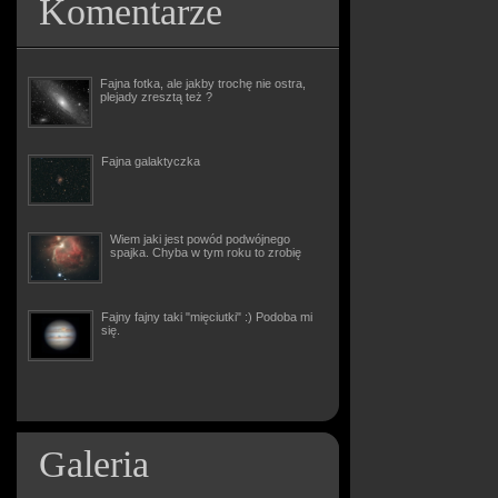
Komentarze
Fajna fotka, ale jakby trochę nie ostra,
plejady zresztą też ?
Fajna galaktyczka
Wiem jaki jest powód podwójnego
spajka. Chyba w tym roku to zrobię
Fajny fajny taki "mięciutki" :) Podoba mi
się.
Galeria