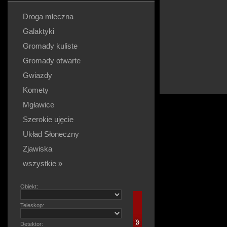
Droga mleczna
Galaktyki
Gromady kuliste
Gromady otwarte
Gwiazdy
Komety
Mgławice
Szerokie ujęcie
Układ Słoneczny
Zjawiska
wszystkie »
Obiekt:
Teleskop:
Detektor: