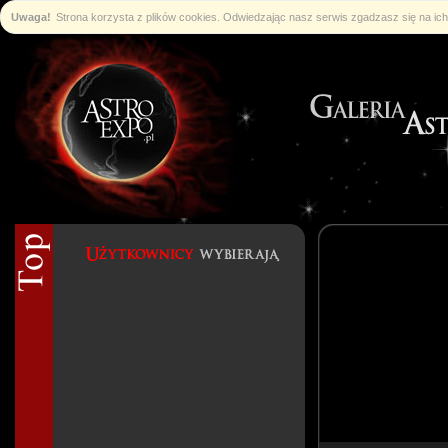
Uwaga!
Strona korzysta z plików cookies. Odwiedzając nasz serwis zgadzasz się na i