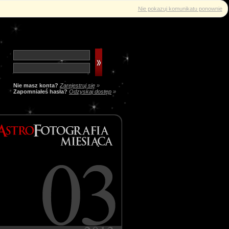
Nie pokazuj komunikatu ponownie
Nie masz konta?
Zarejestruj się
»
Zapomniałeś hasła?
Odzyskaj dostęp
»