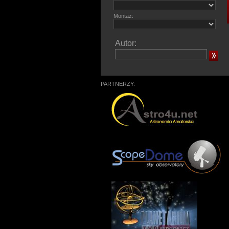
Montaż:
Autor:
PARTNERZY: