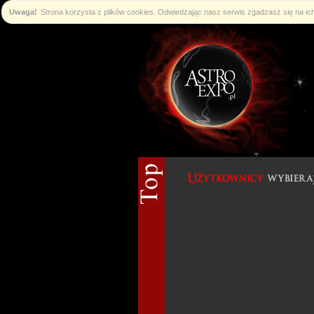
Uwaga!
Strona korzysta z plików cookies. Odwiedzając nasz serwis zgadzasz się na i