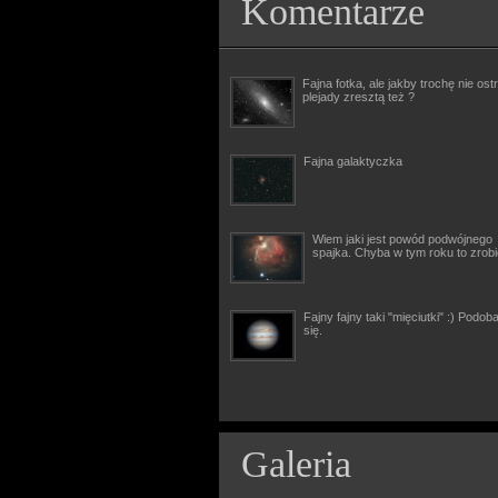
Komentarze
Fajna fotka, ale jakby trochę nie ostr
plejady zresztą też ?
Fajna galaktyczka
Wiem jaki jest powód podwójnego
spajka. Chyba w tym roku to zrob
Fajny fajny taki "mięciutki" :) Podob
się.
Galeria