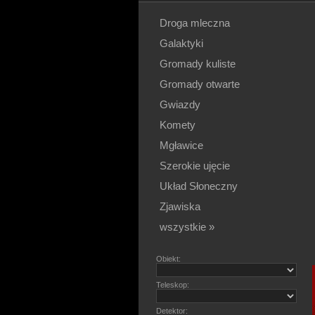
Droga mleczna
Galaktyki
Gromady kuliste
Gromady otwarte
Gwiazdy
Komety
Mgławice
Szerokie ujęcie
Układ Słoneczny
Zjawiska
wszystkie »
Obiekt:
Teleskop:
Detektor: