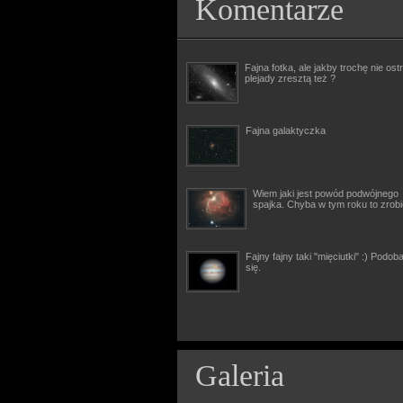
Komentarze
Fajna fotka, ale jakby trochę nie ostr
plejady zresztą też ?
Fajna galaktyczka
Wiem jaki jest powód podwójnego
spajka. Chyba w tym roku to zrob
Fajny fajny taki "mięciutki" :) Podob
się.
Galeria