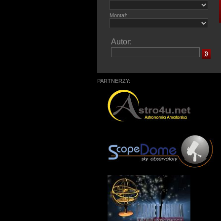
Montaż:
Autor:
PARTNERZY: