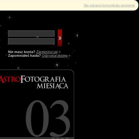
Nie pokazuj komunikatu ponownie
Nie masz konta?
Zarejestruj się
»
Zapomniałeś hasła?
Odzyskaj dostęp
»