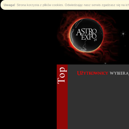
Uwaga!
Strona korzysta z plików cookies. Odwiedzając nasz serwis zgadzasz się na i