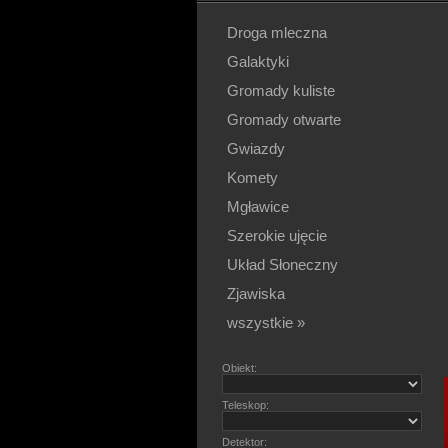
Droga mleczna
Galaktyki
Gromady kuliste
Gromady otwarte
Gwiazdy
Komety
Mgławice
Szerokie ujęcie
Układ Słoneczny
Zjawiska
wszystkie »
Obiekt:
Teleskop:
Detektor: