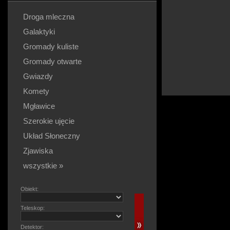
Droga mleczna
Galaktyki
Gromady kuliste
Gromady otwarte
Gwiazdy
Komety
Mgławice
Szerokie ujęcie
Układ Słoneczny
Zjawiska
wszystkie »
Obiekt:
Teleskop:
Detektor: