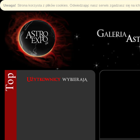
Uwaga!
Strona korzysta z plików cookies. Odwiedzając nasz serwis zgadzasz się na i