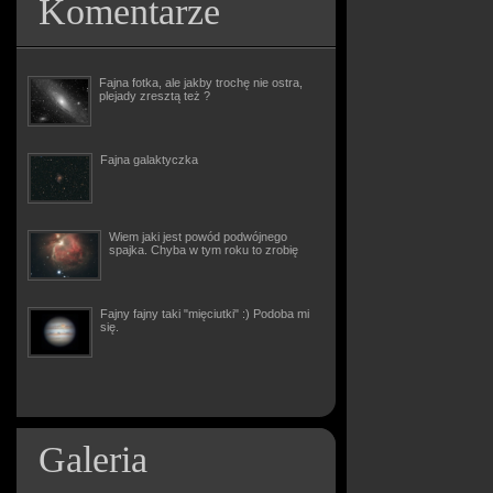
Komentarze
Fajna fotka, ale jakby trochę nie ostra,
plejady zresztą też ?
Fajna galaktyczka
Wiem jaki jest powód podwójnego
spajka. Chyba w tym roku to zrobię
Fajny fajny taki "mięciutki" :) Podoba mi
się.
Galeria