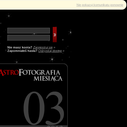
Nie pokazuj komunikatu ponownie
Nie masz konta?
Zarejestruj się
»
Zapomniałeś hasła?
Odzyskaj dostęp
»