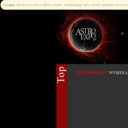
Uwaga!
Strona korzysta z plików cookies. Odwiedzając nasz serwis zgadzasz się na i