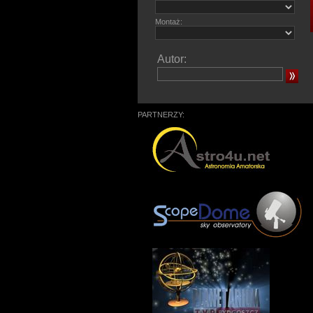
Montaż:
Autor:
PARTNERZY: