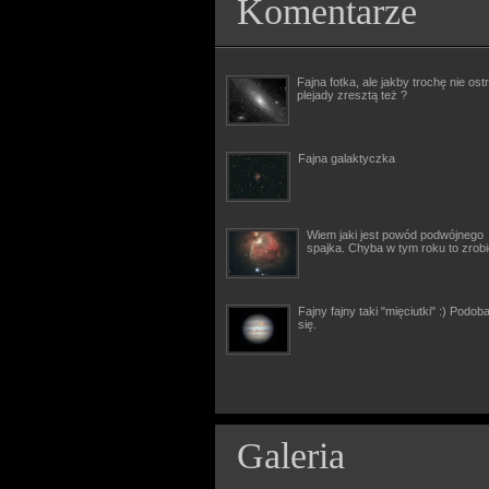
Komentarze
Fajna fotka, ale jakby trochę nie ostr
plejady zresztą też ?
Fajna galaktyczka
Wiem jaki jest powód podwójnego
spajka. Chyba w tym roku to zrob
Fajny fajny taki "mięciutki" :) Podob
się.
Galeria