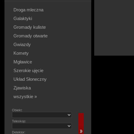
Droga mleczna
Galaktyki
Gromady kuliste
Gromady otwarte
Gwiazdy
Komety
Mgławice
Szerokie ujęcie
Układ Słoneczny
Zjawiska
wszystkie »
Obiekt:
Teleskop:
Detektor: