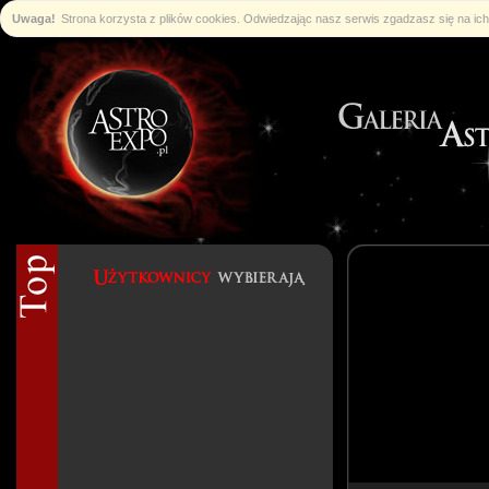
Uwaga!
Strona korzysta z plików cookies. Odwiedzając nasz serwis zgadzasz się na i