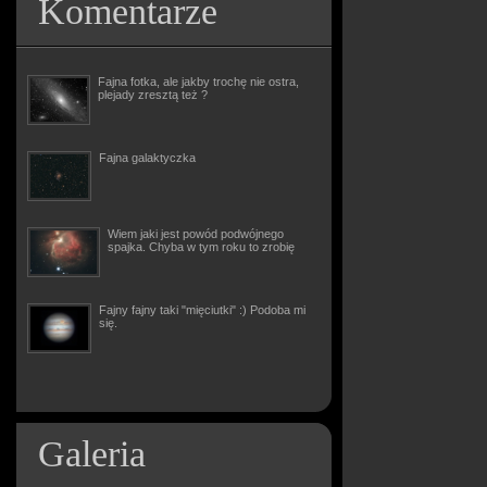
Komentarze
Fajna fotka, ale jakby trochę nie ostra,
plejady zresztą też ?
Fajna galaktyczka
Wiem jaki jest powód podwójnego
spajka. Chyba w tym roku to zrobię
Fajny fajny taki "mięciutki" :) Podoba mi
się.
Galeria