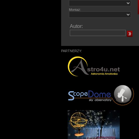
Montaż:
Autor:
PARTNERZY: