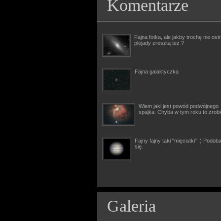
Komentarze
Fajna fotka, ale jakby trochę nie ostr
plejady zresztą też ?
Fajna galaktyczka
Wiem jaki jest powód podwójnego
spajka. Chyba w tym roku to zrob
Fajny fajny taki "mięciutki" :) Podob
się.
Galeria