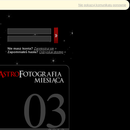
Nie pokazuj komunikatu ponownie
Nie masz konta?
Zarejestruj się
»
Zapomniałeś hasła?
Odzyskaj dostęp
»