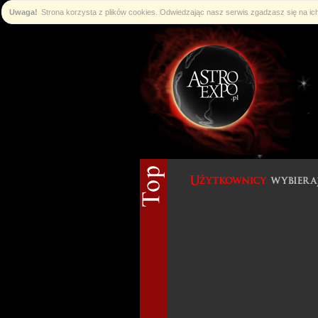
Uwaga!
Strona korzysta z plików cookies. Odwiedzając nasz serwis zgadzasz się na i