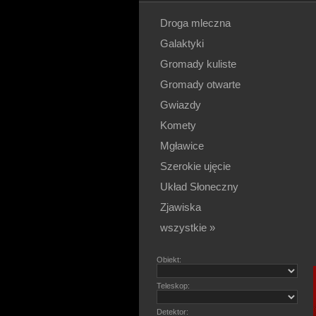
Droga mleczna
Galaktyki
Gromady kuliste
Gromady otwarte
Gwiazdy
Komety
Mgławice
Szerokie ujęcie
Układ Słoneczny
Zjawiska
wszystkie »
Obiekt:
Teleskop:
Detektor: