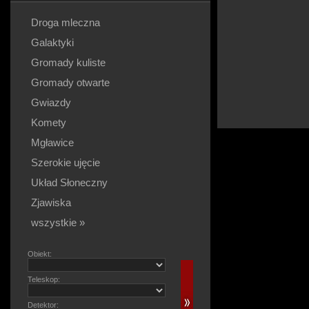
Droga mleczna
Galaktyki
Gromady kuliste
Gromady otwarte
Gwiazdy
Komety
Mgławice
Szerokie ujęcie
Układ Słoneczny
Zjawiska
wszystkie »
Obiekt:
Teleskop:
Detektor: