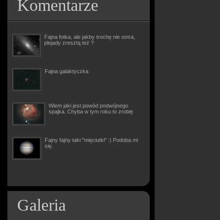
Komentarze
Fajna fotka, ale jakby trochę nie ostra,
plejady zresztą też ?
Fajna galaktyczka
Wiem jaki jest powód podwójnego
spajka. Chyba w tym roku to zrobię
Fajny fajny taki "mięciutki" :) Podoba mi
się.
Galeria