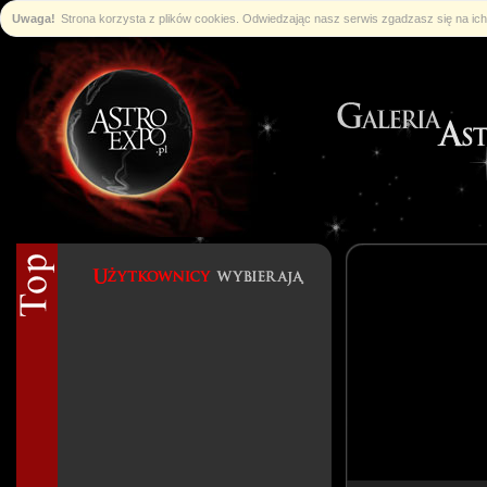
Uwaga!
Strona korzysta z plików cookies. Odwiedzając nasz serwis zgadzasz się na i