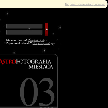
Nie pokazuj komunikatu ponownie
Nie masz konta?
Zarejestruj się
»
Zapomniałeś hasła?
Odzyskaj dostęp
»