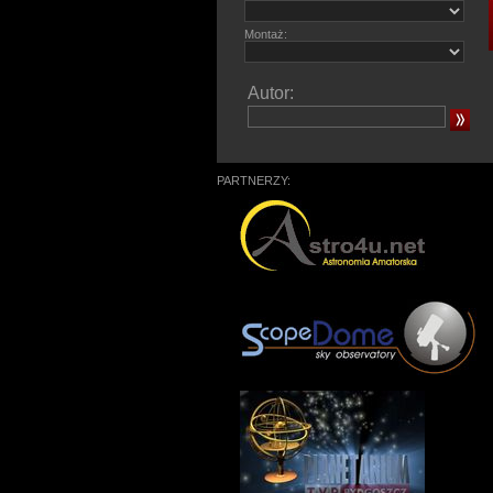
Montaż:
Autor:
PARTNERZY: