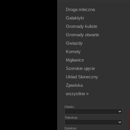
Droga mleczna
Galaktyki
Gromady kuliste
Gromady otwarte
Gwiazdy
Komety
Mgławice
Szerokie ujęcie
Układ Słoneczny
Zjawiska
wszystkie »
Obiekt:
Teleskop:
Detektor: