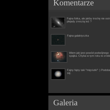
Komentarze
Fajna fotka, ale jakby trochę nie ostr
plejady zresztą też ?
Fajna galaktyczka
Wiem jaki jest powód podwójnego
spajka. Chyba w tym roku to zrob
Fajny fajny taki "mięciutki" :) Podob
się.
Galeria