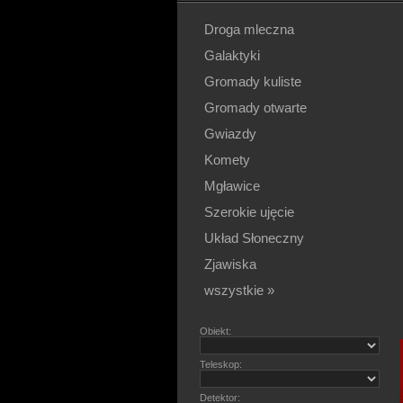
Droga mleczna
Galaktyki
Gromady kuliste
Gromady otwarte
Gwiazdy
Komety
Mgławice
Szerokie ujęcie
Układ Słoneczny
Zjawiska
wszystkie »
Obiekt:
Teleskop:
Detektor: