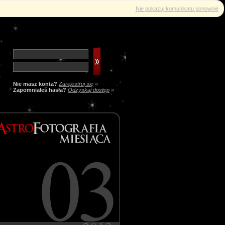
Nie pokazuj komunikatu ponownie
Nie masz konta?
Zarejestruj się
»
Zapomniałeś hasła?
Odzyskaj dostęp
»