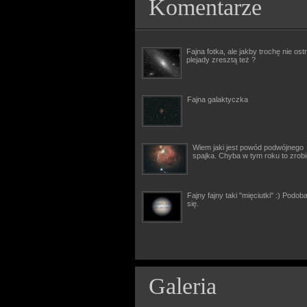
Komentarze
Fajna fotka, ale jakby trochę nie ostr
plejady zresztą też ?
Fajna galaktyczka
Wiem jaki jest powód podwójnego
spajka. Chyba w tym roku to zrob
Fajny fajny taki "mięciutki" :) Podob
się.
Galeria