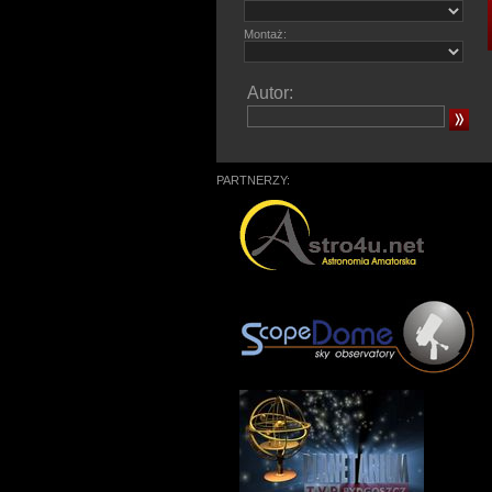
Montaż:
Autor:
PARTNERZY: