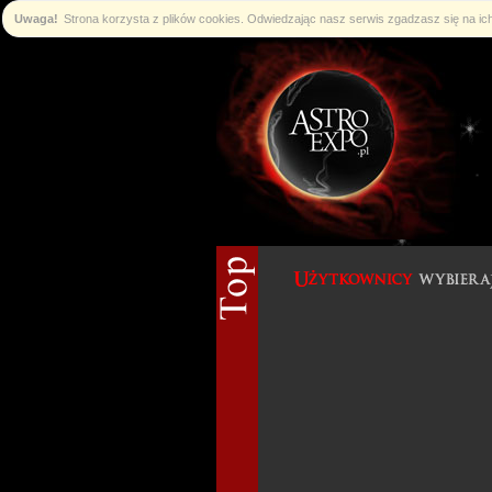
Uwaga!
Strona korzysta z plików cookies. Odwiedzając nasz serwis zgadzasz się na i