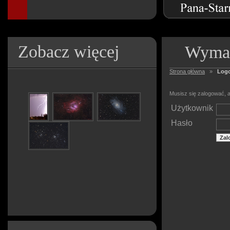
Zobacz więcej
Wymag
Strona główna
»
Log
Musisz się zalogować, a
Użytkownik
Hasło