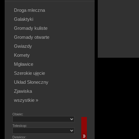
Droga mleczna
Galaktyki
Gromady kuliste
Gromady otwarte
Gwiazdy
Komety
Mgławice
Szerokie ujęcie
Układ Słoneczny
Zjawiska
wszystkie »
Obiekt:
Teleskop:
Detektor: