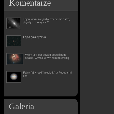
Komentarze
Fajna fotka, ale jakby trochę nie ostra,
plejady zresztą też ?
Fajna galaktyczka
Wiem jaki jest powód podwójnego
spajka. Chyba w tym roku to zrobię
Fajny fajny taki "mięciutki" :) Podoba mi
się.
Galeria