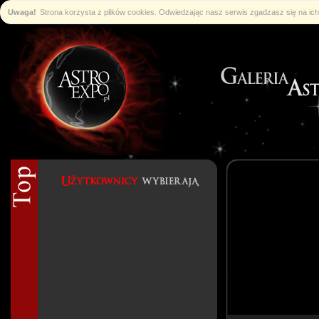
Uwaga!
Strona korzysta z plików cookies. Odwiedzając nasz serwis zgadzasz się na i