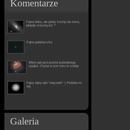
Komentarze
Fajna fotka, ale jakby trochę nie ostra,
plejady zresztą też ?
Fajna galaktyczka
Wiem jaki jest powód podwójnego
spajka. Chyba w tym roku to zrobię
Fajny fajny taki "mięciutki" :) Podoba mi
się.
Galeria