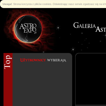
Uwaga!
Strona korzysta z plików cookies. Odwiedzając nasz serwis zgadzasz się na i