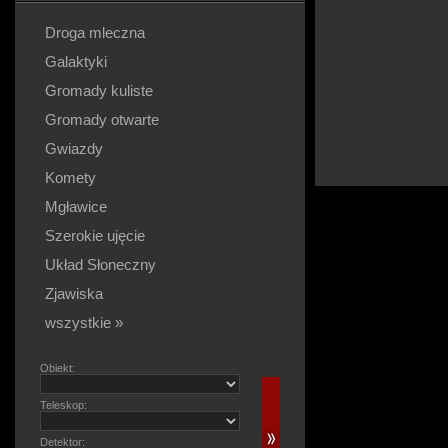
Droga mleczna
Galaktyki
Gromady kuliste
Gromady otwarte
Gwiazdy
Komety
Mgławice
Szerokie ujęcie
Układ Słoneczny
Zjawiska
wszystkie »
Obiekt:
Teleskop:
Detektor: