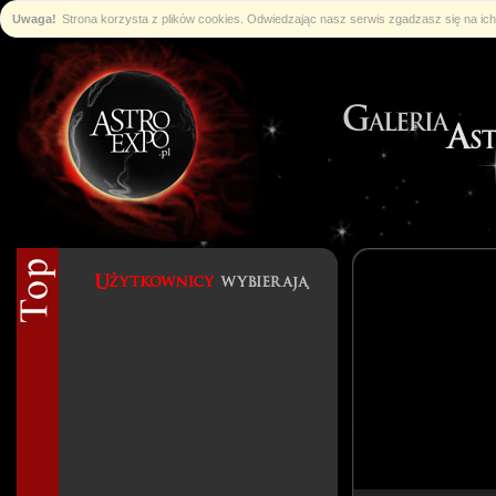
Uwaga!
Strona korzysta z plików cookies. Odwiedzając nasz serwis zgadzasz się na i