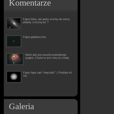
Komentarze
Fajna fotka, ale jakby trochę nie ostra,
plejady zresztą też ?
Fajna galaktyczka
Wiem jaki jest powód podwójnego
spajka. Chyba w tym roku to zrobię
Fajny fajny taki "mięciutki" :) Podoba mi
się.
Galeria