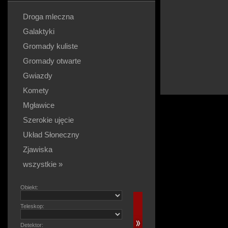
Droga mleczna
Galaktyki
Gromady kuliste
Gromady otwarte
Gwiazdy
Komety
Mgławice
Szerokie ujęcie
Układ Słoneczny
Zjawiska
wszystkie »
Obiekt:
Teleskop:
Detektor: