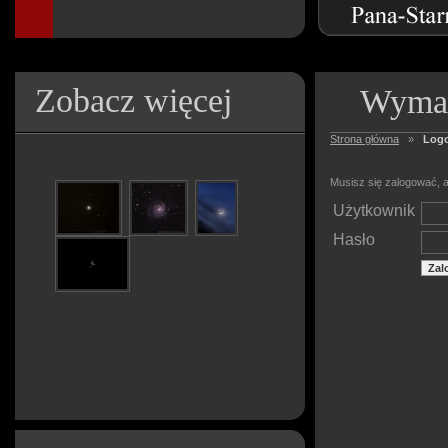
Zobacz więcej
Wymag
Strona główna
»
Log
Musisz się zalogować, a
Użytkownik
Hasło