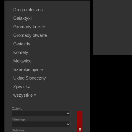
Droga mleczna
Galaktyki
Gromady kuliste
Gromady otwarte
Gwiazdy
Komety
Mgławice
Szerokie ujęcie
Układ Słoneczny
Zjawiska
wszystkie »
Obiekt:
Teleskop:
Detektor: