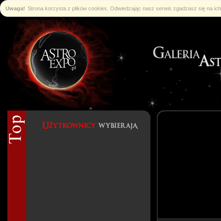
Uwaga!
Strona korzysta z plików cookies. Odwiedzając nasz serwis zgadzasz się na i