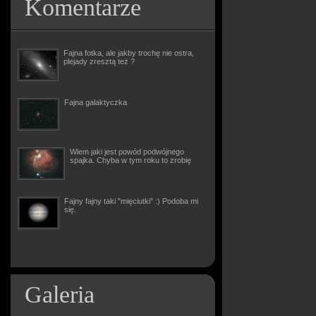
Komentarze
Fajna fotka, ale jakby trochę nie ostra,
plejady zresztą też ?
Fajna galaktyczka
Wiem jaki jest powód podwójnego
spajka. Chyba w tym roku to zrobię
Fajny fajny taki "mięciutki" :) Podoba mi
się.
Galeria