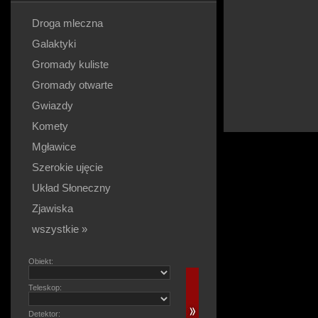
Droga mleczna
Galaktyki
Gromady kuliste
Gromady otwarte
Gwiazdy
Komety
Mgławice
Szerokie ujęcie
Układ Słoneczny
Zjawiska
wszystkie »
Obiekt:
Teleskop:
Detektor: