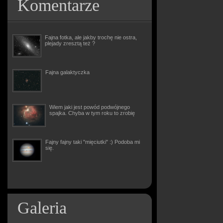
Komentarze
Fajna fotka, ale jakby trochę nie ostra,
plejady zresztą też ?
Fajna galaktyczka
Wiem jaki jest powód podwójnego
spajka. Chyba w tym roku to zrobię
Fajny fajny taki "mięciutki" :) Podoba mi
się.
Galeria