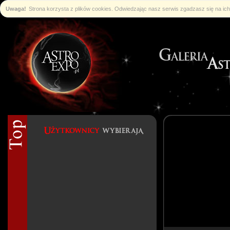
Uwaga!
Strona korzysta z plików cookies. Odwiedzając nasz serwis zgadzasz się na i