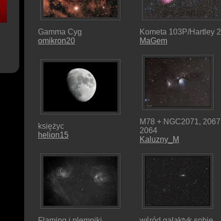
Gamma Cyg
Kometa 103P/Hartley 2 
omikron20
MaGem
M78 + NGC2071, 2067
księżyc
2064
helion15
Kaluzny_M
Flaming i plemniki
wśród galaktyk sobie..