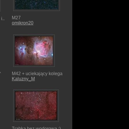
M27
i..
omikron20
,
M42 + uciekający kolega
Kaluzny_M
Trąbka bez wodorowa :)