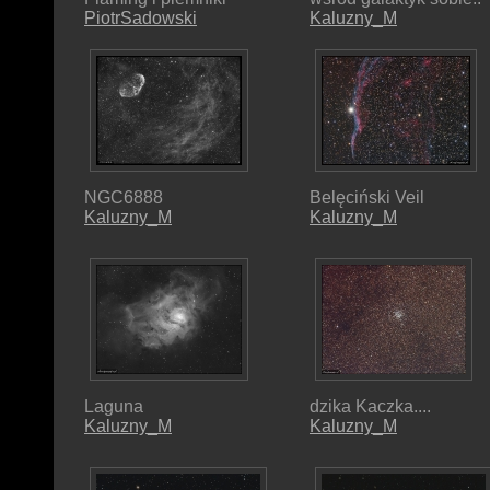
PiotrSadowski
Kaluzny_M
NGC6888
Belęciński Veil
Kaluzny_M
Kaluzny_M
Laguna
dzika Kaczka....
Kaluzny_M
Kaluzny_M