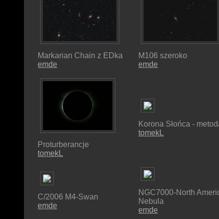
Markarian Chain z EDka
M106 szeroko
emde
emde
Korona Słońca - metoda
tomekL
Proturberancje
tomekL
NGC7000-North Ameri
C/2006 M4-Swan
Nebula
emde
emde