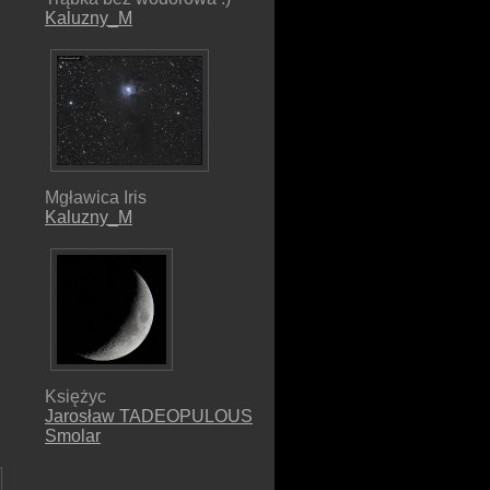
Kaluzny_M
Mgławica Iris
Kaluzny_M
Księżyc
Jarosław TADEOPULOUS
Smolar