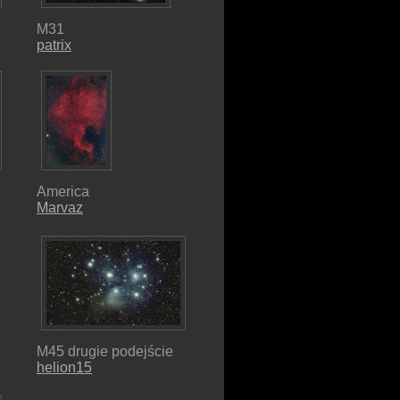
M31
patrix
America
Marvaz
M45 drugie podejście
helion15