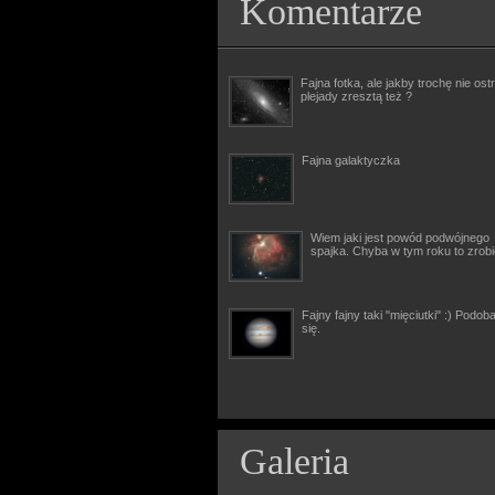
Komentarze
Fajna fotka, ale jakby trochę nie ostr
plejady zresztą też ?
Fajna galaktyczka
Wiem jaki jest powód podwójnego
spajka. Chyba w tym roku to zrob
Fajny fajny taki "mięciutki" :) Podob
się.
Galeria