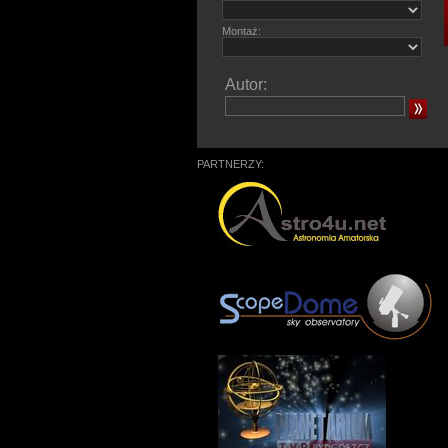
Montaż:
Autor:
PARTNERZY: