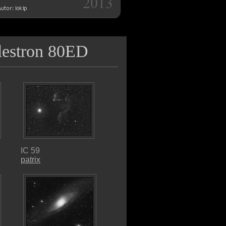
lestron 80ED
IC 59
patrix