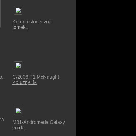
Korona słoneczna
tomekL
..
C/2006 P1 McNaught
Kaluzny_M
ca
M31-Andromeda Galaxy
emde