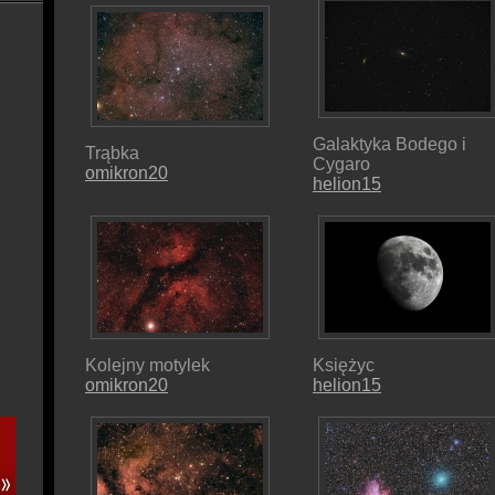
Galaktyka Bodego i
Trąbka
Cygaro
omikron20
helion15
Kolejny motylek
Księżyc
omikron20
helion15