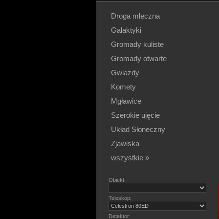
Droga mleczna
Galaktyki
Gromady kuliste
Gromady otwarte
Gwiazdy
Komety
Mgławice
Szerokie ujęcie
Układ Słoneczny
Zjawiska
wszystkie »
Obiekt:
Teleskop:
Detektor: