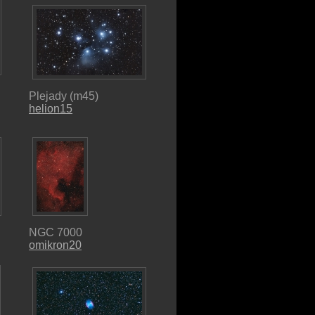
Plejady (m45)
helion15
NGC 7000
omikron20