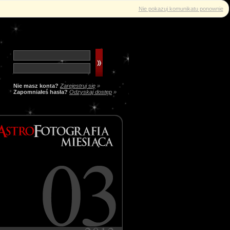
Nie pokazuj komunikatu ponownie
Nie masz konta?
Zarejestruj się
»
Zapomniałeś hasła?
Odzyskaj dostęp
»