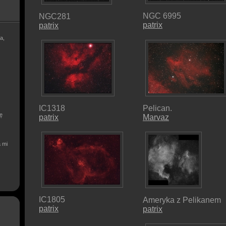
NGC 6995
NGC281
patrix
patrix
a,
IC1318
Pelican.
ię
patrix
Marvaz
a mi
IC1805
Ameryka z Pelikanem
patrix
patrix