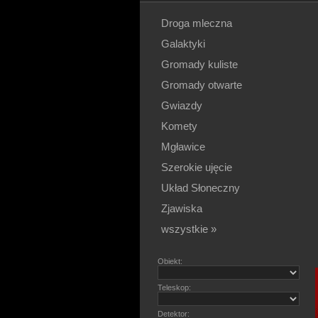
Droga mleczna
Galaktyki
Gromady kuliste
Gromady otwarte
Gwiazdy
Komety
Mgławice
Szerokie ujęcie
Układ Słoneczny
Zjawiska
wszystkie »
Obiekt:
Teleskop:
Detektor: