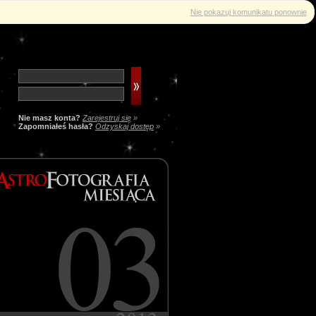
Nie pokazuj komunikatu ponownie
Nie masz konta?
Zarejestruj się
»
Zapomniałeś hasła?
Odzyskaj dostęp
»