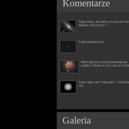
Komentarze
Fajna fotka, ale jakby trochę nie ostr
plejady zresztą też ?
Fajna galaktyczka
Wiem jaki jest powód podwójnego
spajka. Chyba w tym roku to zrob
Fajny fajny taki "mięciutki" :) Podob
się.
Galeria