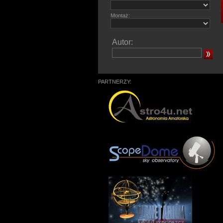
Montaż:
Autor:
PARTNERZY: