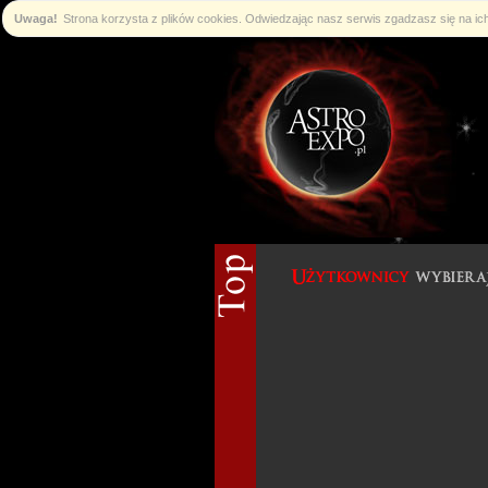
Uwaga!
Strona korzysta z plików cookies. Odwiedzając nasz serwis zgadzasz się na i