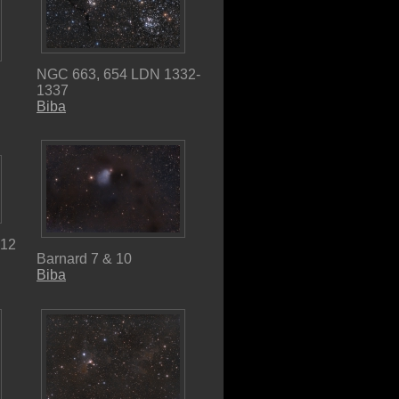
NGC 663, 654 LDN 1332-
1337
Biba
012
Barnard 7 & 10
Biba