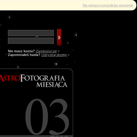
Nie pokazuj komunikatu ponownie
Nie masz konta?
Zarejestruj się
»
Zapomniałeś hasła?
Odzyskaj dostęp
»