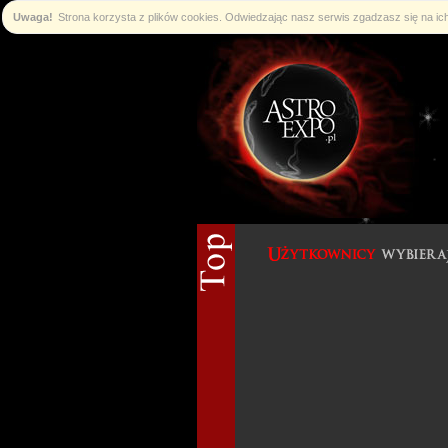
Uwaga!
Strona korzysta z plików cookies. Odwiedzając nasz serwis zgadzasz się na i