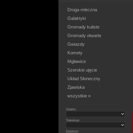
Droga mleczna
Galaktyki
Gromady kuliste
Gromady otwarte
Gwiazdy
Komety
Mgławice
Szerokie ujęcie
Układ Słoneczny
Zjawiska
wszystkie »
Obiekt:
Teleskop:
Detektor: