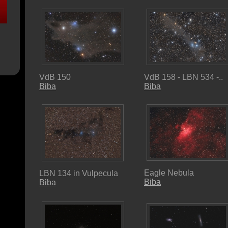
VdB 150
VdB 158 - LBN 534 -..
Biba
Biba
Eagle Nebula
LBN 134 in Vulpecula
Biba
Biba