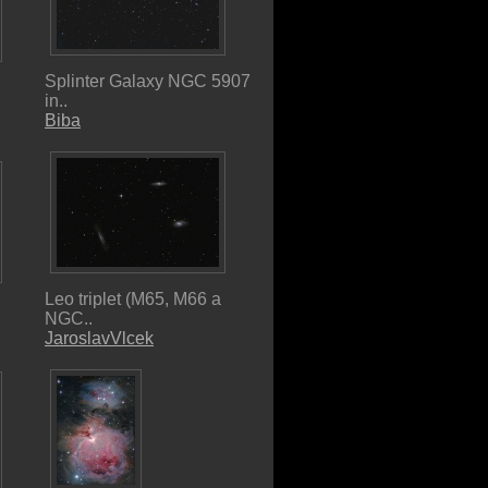
Splinter Galaxy NGC 5907
in..
Biba
Leo triplet (M65, M66 a
NGC..
JaroslavVlcek