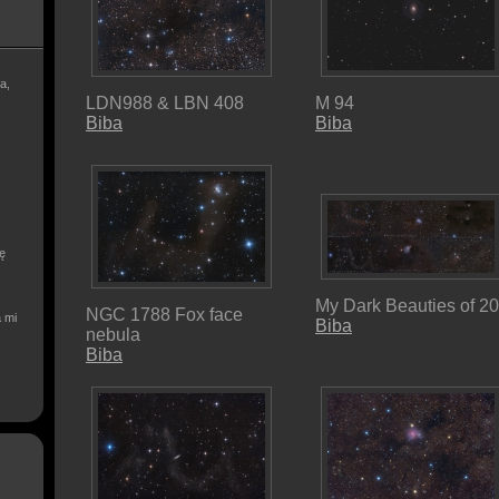
a,
LDN988 & LBN 408
M 94
Biba
Biba
ię
My Dark Beauties of 2
NGC 1788 Fox face
a mi
Biba
nebula
Biba