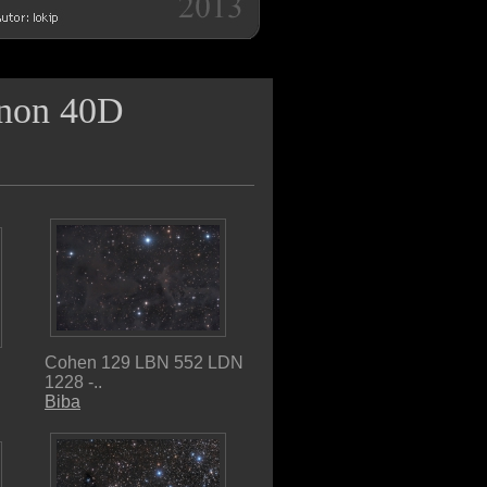
anon 40D
Cohen 129 LBN 552 LDN
1228 -..
Biba