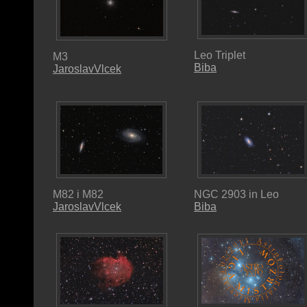
Leo Triplet
M3
Biba
JaroslavVlcek
M82 i M82
NGC 2903 in Leo
JaroslavVlcek
Biba