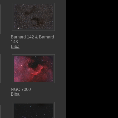
Barnard 142 & Barnard
143
Biba
NGC 7000
Biba