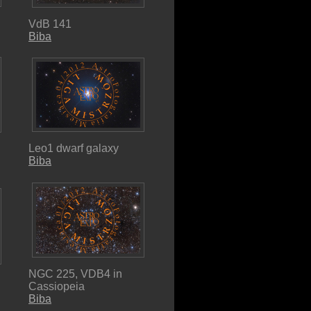
VdB 141
Biba
Leo1 dwarf galaxy
Biba
NGC 225, VDB4 in
Cassiopeia
Biba