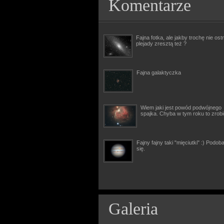
Komentarze
Fajna fotka, ale jakby trochę nie ostr
plejady zresztą też ?
Fajna galaktyczka
Wiem jaki jest powód podwójnego
spajka. Chyba w tym roku to zrob
Fajny fajny taki "mięciutki" :) Podob
się.
Galeria