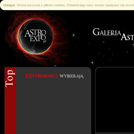
Uwaga!
Strona korzysta z plików cookies. Odwiedzając nasz serwis zgadzasz się na i