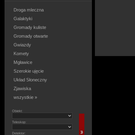
Droga mleczna
Galaktyki
Gromady kuliste
Gromady otwarte
Gwiazdy
Komety
Mgławice
Szerokie ujęcie
Układ Słoneczny
Zjawiska
wszystkie »
Obiekt:
Teleskop:
Detektor: