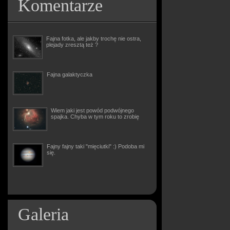
Komentarze
Fajna fotka, ale jakby trochę nie ostra,
plejady zresztą też ?
Fajna galaktyczka
Wiem jaki jest powód podwójnego
spajka. Chyba w tym roku to zrobię
Fajny fajny taki "mięciutki" :) Podoba mi
się.
Galeria