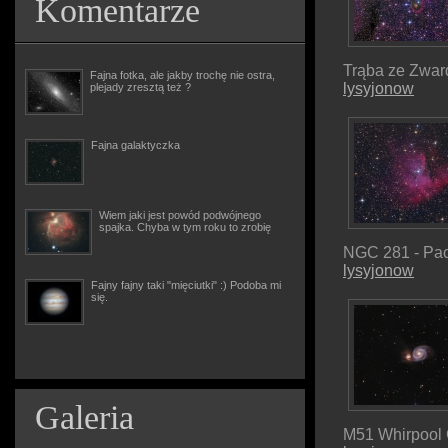
Komentarze
Trąba ze Zwar
Fajna fotka, ale jakby trochę nie ostra,
lysyjonow
plejady zresztą też ?
Fajna galaktyczka
Wiem jaki jest powód podwójnego
spajka. Chyba w tym roku to zrobię
NGC 281 - Pac
lysyjonow
Fajny fajny taki "mięciutki" :) Podoba mi
się.
Galeria
M51 Whirpool 