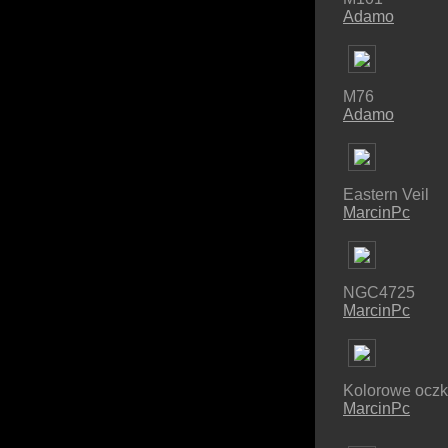
Adamo
M76
Adamo
Eastern Veil
MarcinPc
NGC4725
MarcinPc
Kolorowe ocz
MarcinPc