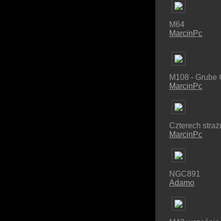
M64
MarcinPc
M108 - Grube 
MarcinPc
Czterech straż
MarcinPc
NGC891
Adamo