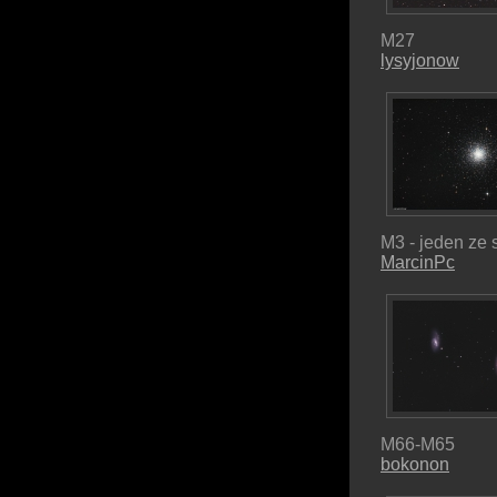
M27
lysyjonow
M3 - jeden ze 
MarcinPc
M66-M65
bokonon