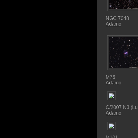
NGC 7048
Adamo
M76
Adamo
C/2007 N3 (Lul
Adamo
M101