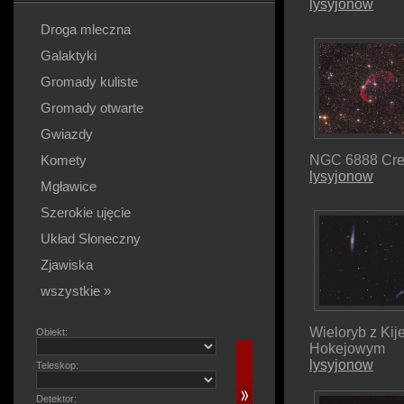
lysyjonow
Droga mleczna
Galaktyki
Gromady kuliste
Gromady otwarte
Gwiazdy
Komety
NGC 6888 Cres
lysyjonow
Mgławice
Szerokie ujęcie
Układ Słoneczny
Zjawiska
wszystkie »
Wieloryb z Kij
Obiekt:
Hokejowym
lysyjonow
Teleskop:
Detektor: