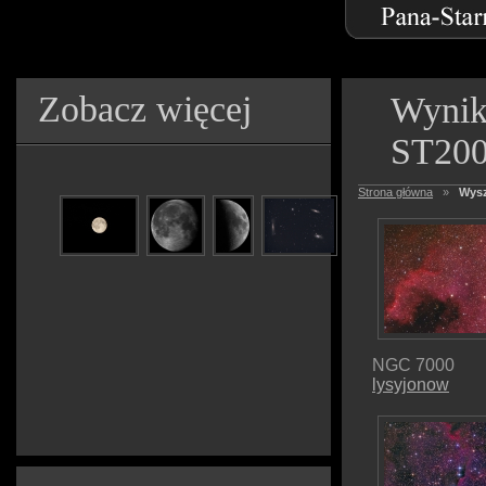
Zobacz więcej
Wynik
ST20
Strona główna
»
Wysz
NGC 7000
lysyjonow