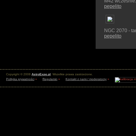
M42 wcześnie
pepelito
NGC 2070 - ta
pepelito
Copyright © 2008
AstroExpo.pl
. Wszelkie prawa zastrzeżone.
Polityka prywatności
»
Regulamin
»
Kontakt z nami / moderatorzy
»