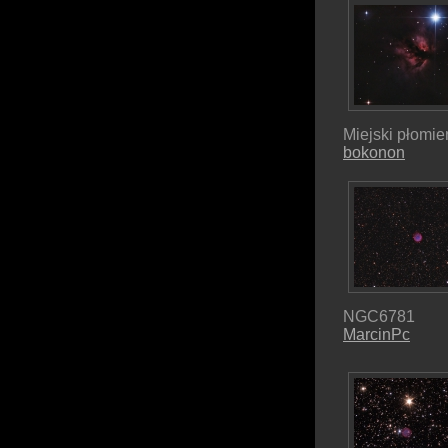
Miejski płomie
bokonon
NGC6781
MarcinPc