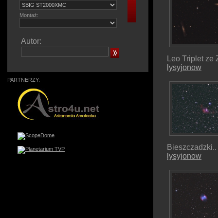
Montaż:
Autor:
Leo Triplet ze
lysyjonow
PARTNERZY:
Bieszczadzki..
lysyjonow