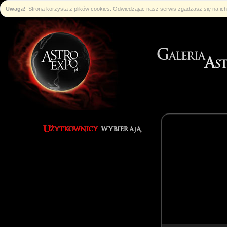
Uwaga!
Strona korzysta z plików cookies. Odwiedzając nasz serwis zgadzasz się na i