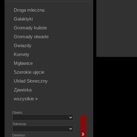
Droga mleczna
Galaktyki
Gromady kuliste
Gromady otwarte
Gwiazdy
Komety
Mgławice
Szerokie ujęcie
Układ Słoneczny
Zjawiska
wszystkie »
Obiekt:
Teleskop:
Detektor: