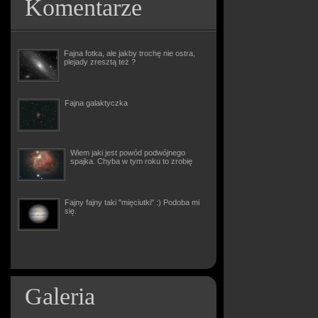
Komentarze
Fajna fotka, ale jakby trochę nie ostra,
plejady zresztą też ?
Fajna galaktyczka
Wiem jaki jest powód podwójnego
spajka. Chyba w tym roku to zrobię
Fajny fajny taki "mięciutki" :) Podoba mi
się.
Galeria