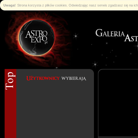
Uwaga!
Strona korzysta z plików cookies. Odwiedzając nasz serwis zgadzasz się na i