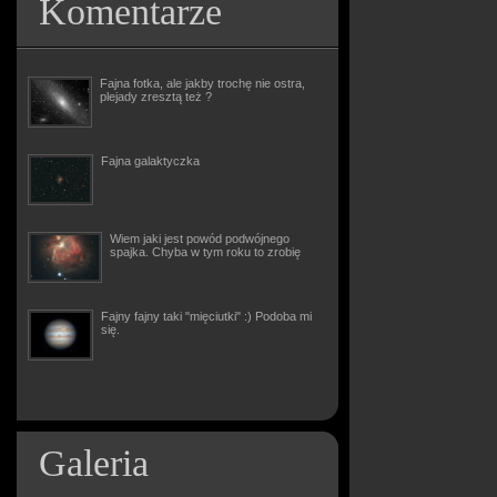
Komentarze
Fajna fotka, ale jakby trochę nie ostra,
plejady zresztą też ?
Fajna galaktyczka
Wiem jaki jest powód podwójnego
spajka. Chyba w tym roku to zrobię
Fajny fajny taki "mięciutki" :) Podoba mi
się.
Galeria