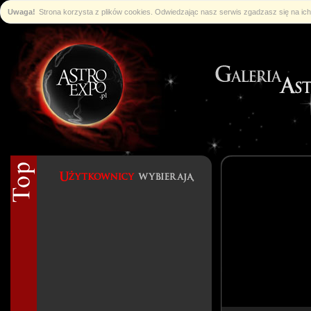
Uwaga!
Strona korzysta z plików cookies. Odwiedzając nasz serwis zgadzasz się na i