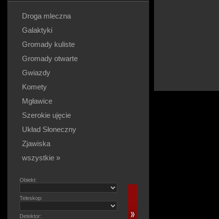
Droga mleczna
Galaktyki
Gromady kuliste
Gromady otwarte
Gwiazdy
Komety
Mgławice
Szerokie ujęcie
Układ Słoneczny
Zjawiska
wszystkie »
Obiekt:
Teleskop:
Detektor: