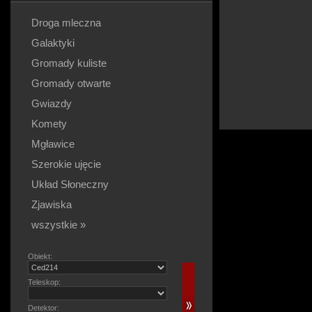
Droga mleczna
Galaktyki
Gromady kuliste
Gromady otwarte
Gwiazdy
Komety
Mgławice
Szerokie ujęcie
Układ Słoneczny
Zjawiska
wszystkie »
Obiekt:
Teleskop:
Detektor: