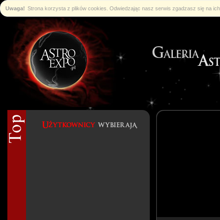
Uwaga!
Strona korzysta z plików cookies. Odwiedzając nasz serwis zgadzasz się na i