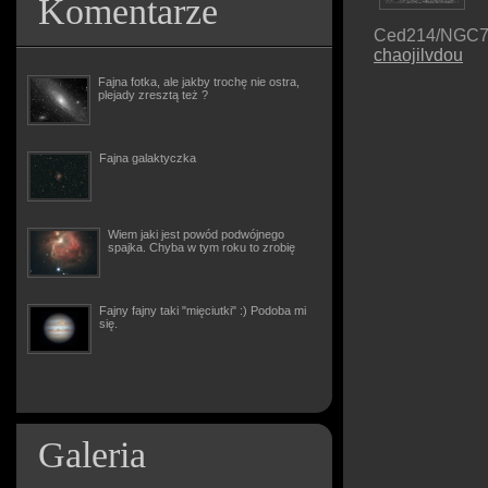
Komentarze
Ced214/NGC7
chaojilvdou
Fajna fotka, ale jakby trochę nie ostra,
plejady zresztą też ?
Fajna galaktyczka
Wiem jaki jest powód podwójnego
spajka. Chyba w tym roku to zrobię
Fajny fajny taki "mięciutki" :) Podoba mi
się.
Galeria