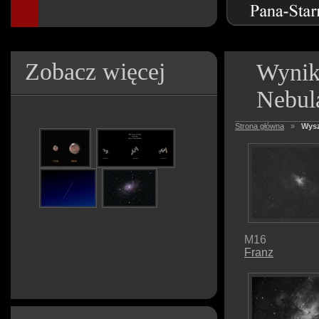
Zobacz więcej
Wynik
Nebul
Strona główna
»
Wysz
M16
Franz