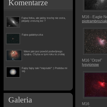
Komentarze
M16 - Eagle N
Fajna fotka, ale jakby trochę nie ostra,
piotrambroziak
plejady zresztą też ?
Fajna galaktyczka
Wiem jaki jest powód podwójnego
spajka. Chyba w tym roku to zrobię
M16 "Orzeł"
lysyjonow
Fajny fajny taki "mięciutki" :) Podoba mi
się.
Galeria
M16