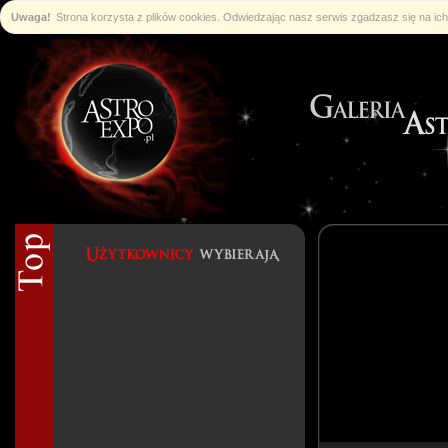
Uwaga!
Strona korzysta z plików cookies. Odwiedzając nasz serwis zgadzasz się na i