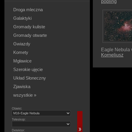
popling
Droga mleczna
Galaktyki
Gromady kuliste
Gromady otwarte
Gwiazdy
Eagle Nebula 
Komety
Korneliusz
Mgławice
Szerokie ujęcie
Układ Słoneczny
Zjawiska
wszystkie »
Obiekt:
Teleskop:
Detektor: