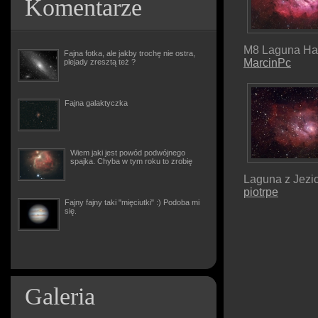
Komentarze
M8 Laguna H
Fajna fotka, ale jakby trochę nie ostra,
MarcinPc
plejady zresztą też ?
Fajna galaktyczka
Wiem jaki jest powód podwójnego
spajka. Chyba w tym roku to zrobię
Laguna z Jezi
piotrpe
Fajny fajny taki "mięciutki" :) Podoba mi
się.
Galeria