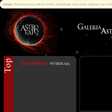
Uwaga!
Strona korzysta z plików cookies. Odwiedzając nasz serwis zgadzasz się na i