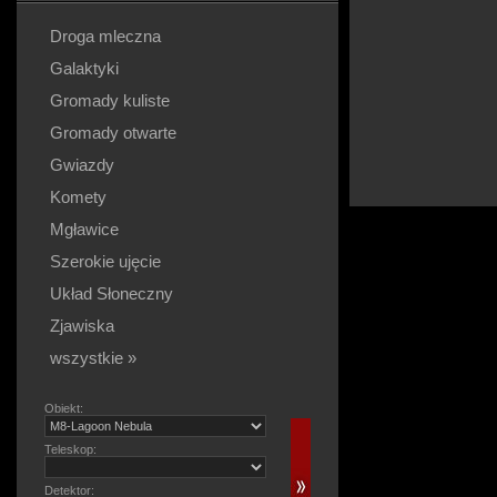
Droga mleczna
Galaktyki
Gromady kuliste
Gromady otwarte
Gwiazdy
Komety
Mgławice
Szerokie ujęcie
Układ Słoneczny
Zjawiska
wszystkie »
Obiekt:
Teleskop:
Detektor: