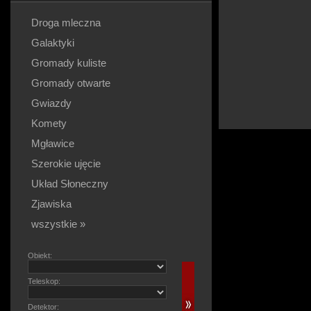
Droga mleczna
Galaktyki
Gromady kuliste
Gromady otwarte
Gwiazdy
Komety
Mgławice
Szerokie ujęcie
Układ Słoneczny
Zjawiska
wszystkie »
Obiekt:
Teleskop:
Detektor: