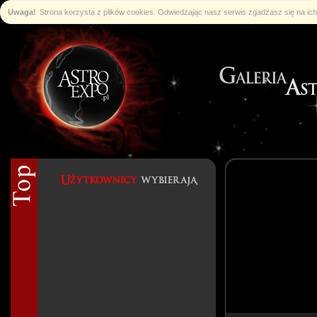
Uwaga!
Strona korzysta z plików cookies. Odwiedzając nasz serwis zgadzasz się na i