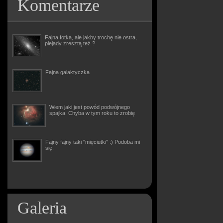
Komentarze
Fajna fotka, ale jakby trochę nie ostra,
plejady zresztą też ?
Fajna galaktyczka
Wiem jaki jest powód podwójnego
spajka. Chyba w tym roku to zrobię
Fajny fajny taki "mięciutki" :) Podoba mi
się.
Galeria