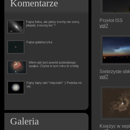
Komentarze
Przelot ISS
Fajna fotka, ale jakby trochę nie ostra,
vol7
plejady zresztą też ?
Fajna galaktyczka
Wiem jaki jest powód podwójnego
spajka. Chyba w tym roku to zrobię
Srebrzyste obł
vol7
Fajny fajny taki "mięciutki" :) Podoba mi
się.
Galeria
Księżyc w sepi