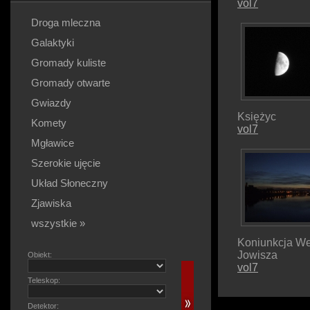
vol7
Droga mleczna
Galaktyki
Gromady kuliste
Gromady otwarte
Gwiazdy
Księżyc
Komety
vol7
Mgławice
Szerokie ujęcie
Układ Słoneczny
Zjawiska
wszystkie »
Koniunkcja We
Jowisza
Obiekt:
vol7
Teleskop:
Detektor: