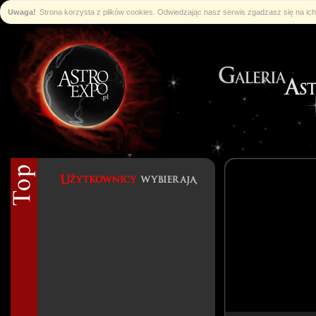
Uwaga!
Strona korzysta z plików cookies. Odwiedzając nasz serwis zgadzasz się na i