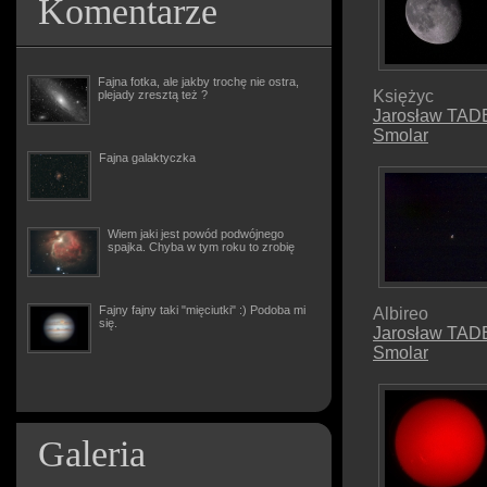
Komentarze
Fajna fotka, ale jakby trochę nie ostra,
Księżyc
plejady zresztą też ?
Jarosław TA
Smolar
Fajna galaktyczka
Wiem jaki jest powód podwójnego
spajka. Chyba w tym roku to zrobię
Fajny fajny taki "mięciutki" :) Podoba mi
Albireo
się.
Jarosław TA
Smolar
Galeria