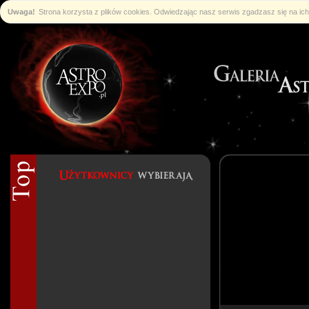
Uwaga!
Strona korzysta z plików cookies. Odwiedzając nasz serwis zgadzasz się na i