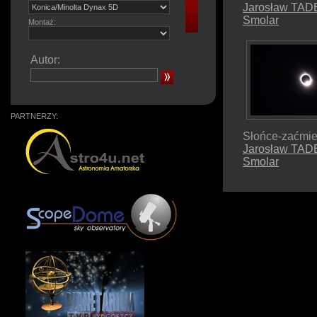
Jarosław TA
Smolar
Montaż:
Autor:
PARTNERZY:
Słońce-zaćmie
Jarosław TA
Smolar