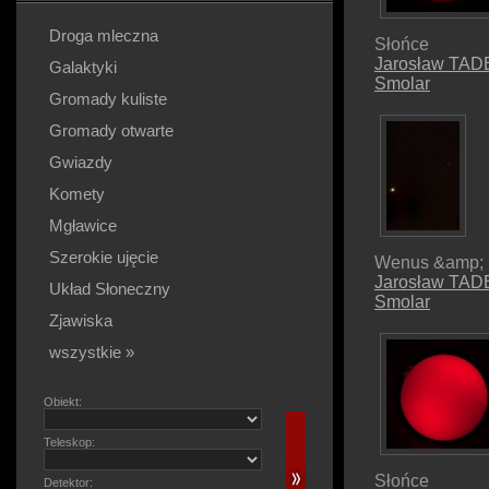
Droga mleczna
Słońce
Jarosław TA
Galaktyki
Smolar
Gromady kuliste
Gromady otwarte
Gwiazdy
Komety
Mgławice
Szerokie ujęcie
Wenus &amp;
Jarosław TA
Układ Słoneczny
Smolar
Zjawiska
wszystkie »
Obiekt:
Teleskop:
Słońce
Detektor: