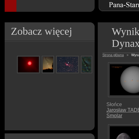
Zobacz więcej
Wynik
Dyna
Strona główna
»
Wysz
Słońce
Jarosław TA
Smolar