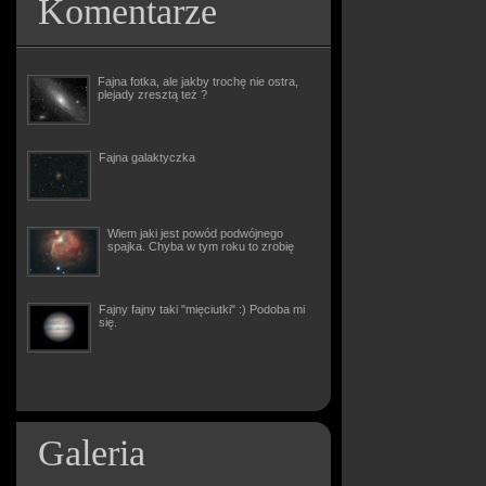
Komentarze
Fajna fotka, ale jakby trochę nie ostra,
plejady zresztą też ?
Fajna galaktyczka
Wiem jaki jest powód podwójnego
spajka. Chyba w tym roku to zrobię
Fajny fajny taki "mięciutki" :) Podoba mi
się.
Galeria