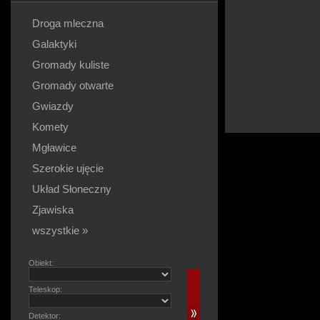
Droga mleczna
Galaktyki
Gromady kuliste
Gromady otwarte
Gwiazdy
Komety
Mgławice
Szerokie ujęcie
Układ Słoneczny
Zjawiska
wszystkie »
Obiekt:
Teleskop:
Detektor: