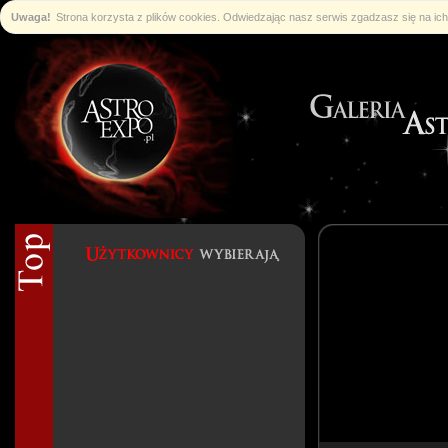
Uwaga!
Strona korzysta z plików cookies. Odwiedzając nasz serwis zgadzasz się na i