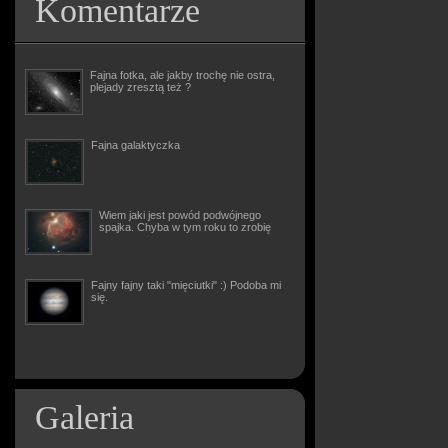
Komentarze
Fajna fotka, ale jakby trochę nie ostra,
plejady zresztą też ?
Fajna galaktyczka
Wiem jaki jest powód podwójnego
spajka. Chyba w tym roku to zrobię
Fajny fajny taki "mięciutki" :) Podoba mi
się.
Galeria