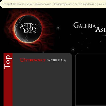
Uwaga!
Strona korzysta z plików cookies. Odwiedzając nasz serwis zgadzasz się na i