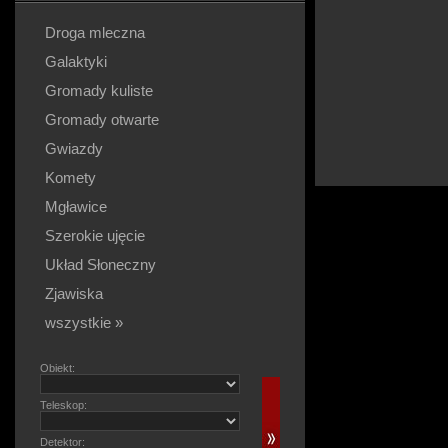
Droga mleczna
Galaktyki
Gromady kuliste
Gromady otwarte
Gwiazdy
Komety
Mgławice
Szerokie ujęcie
Układ Słoneczny
Zjawiska
wszystkie »
Obiekt:
Teleskop:
Detektor: