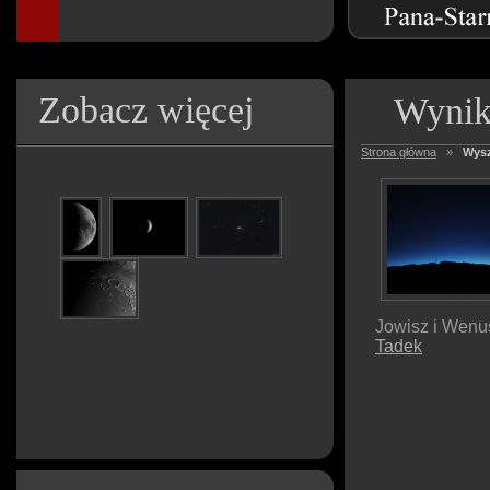
Zobacz więcej
Wynik
Strona główna
»
Wysz
Jowisz i Wenu
Tadek