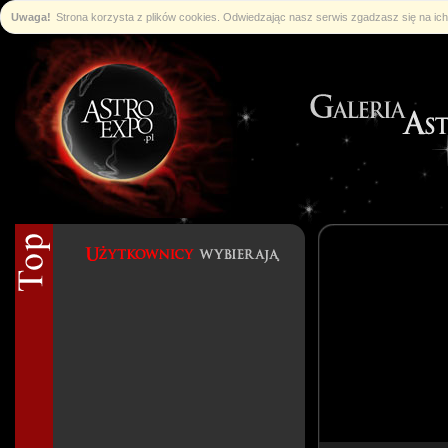
Uwaga!
Strona korzysta z plików cookies. Odwiedzając nasz serwis zgadzasz się na i