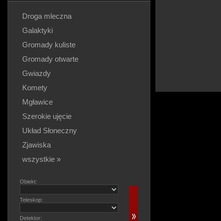
Droga mleczna
Galaktyki
Gromady kuliste
Gromady otwarte
Gwiazdy
Komety
Mgławice
Szerokie ujęcie
Układ Słoneczny
Zjawiska
wszystkie »
Obiekt:
Teleskop:
Detektor: