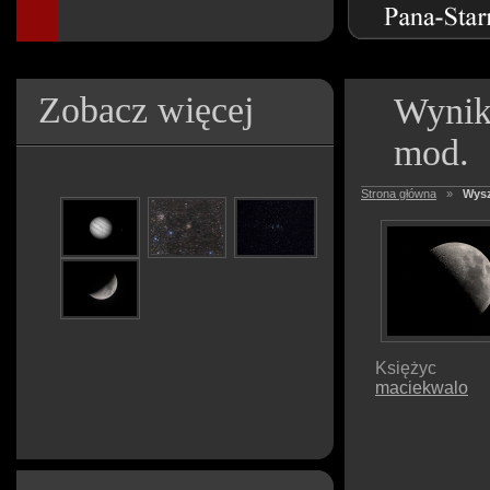
Zobacz więcej
Wynik
mod.
Strona główna
»
Wysz
Księżyc
maciekwalo