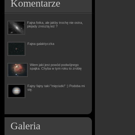
Komentarze
Fajna fotka, ale jakby trochę nie ostra,
plejady zresztą też ?
Fajna galaktyczka
Wiem jaki jest powód podwójnego
spajka. Chyba w tym roku to zrobię
Fajny fajny taki "mięciutki" :) Podoba mi
się.
Galeria