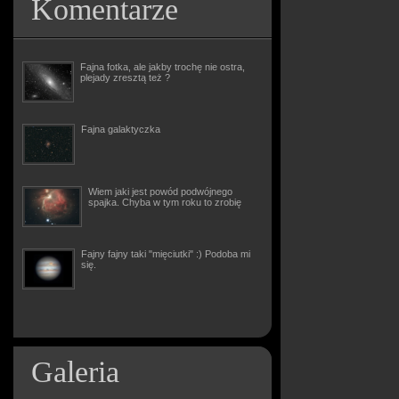
Komentarze
Fajna fotka, ale jakby trochę nie ostra,
plejady zresztą też ?
Fajna galaktyczka
Wiem jaki jest powód podwójnego
spajka. Chyba w tym roku to zrobię
Fajny fajny taki "mięciutki" :) Podoba mi
się.
Galeria