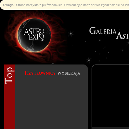
Uwaga!
Strona korzysta z plików cookies. Odwiedzając nasz serwis zgadzasz się na i