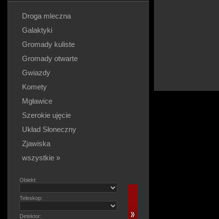
Droga mleczna
Galaktyki
Gromady kuliste
Gromady otwarte
Gwiazdy
Komety
Mgławice
Szerokie ujęcie
Układ Słoneczny
Zjawiska
wszystkie »
Obiekt:
Teleskop:
Detektor: